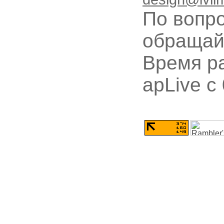
По вопр
обращай
Время ра
apLive c