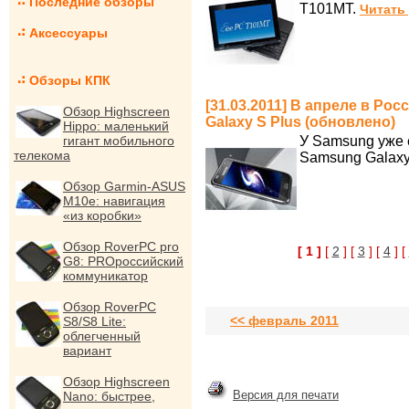
Последние обзоры
T101MT.
Читать
Аксессуары
Обзоры КПК
[31.03.2011] В апреле в Р
Обзор Highscreen
Galaxy S Plus (обновлено)
Hippo: маленький
гигант мобильного
У Samsung уже 
телекома
Samsung Galaxy
Обзор Garmin-ASUS
M10e: навигация
«из коробки»
Обзор RoverPC pro
[ 1 ]
[
2
] [
3
] [
4
] [
G8: PROроссийский
коммуникатор
Обзор RoverPC
<< февраль 2011
S8/S8 Lite:
облегченный
вариант
Обзор Highscreen
Версия для печати
Nano: быстрее,