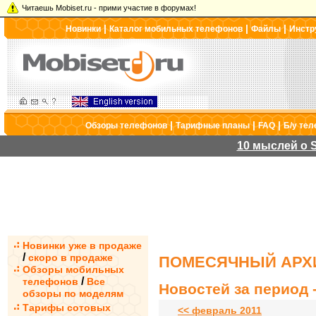
Читаешь Mobiset.ru - прими участие в форумах!
|
|
|
Новинки
Каталог мобильных телефонов
Файлы
Инстр
|
|
|
Обзоры телефонов
Тарифные планы
FAQ
Б/у те
10 мыслей о S
Новинки уже в продаже
/
скоро в продаже
ПОМЕСЯЧНЫЙ АРХИ
Обзоры мобильных
/
телефонов
Все
Новостей за период -
обзоры по моделям
Тарифы сотовых
<< февраль 2011