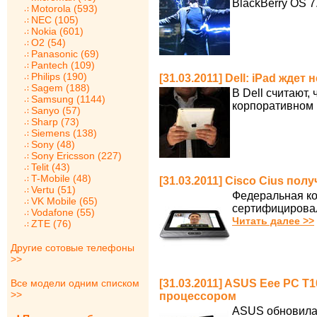
BlackBerry OS 7
Motorola (593)
NEC (105)
Nokia (601)
O2 (54)
Panasonic (69)
Pantech (109)
Philips (190)
[31.03.2011] Dell: iPad жде
Sagem (188)
В Dell считают,
Samsung (1144)
корпоративном 
Sanyo (57)
Sharp (73)
Siemens (138)
Sony (48)
Sony Ericsson (227)
Telit (43)
T-Mobile (48)
[31.03.2011] Cisco Cius по
Vertu (51)
Федеральная к
VK Mobile (65)
сертифицировал
Vodafone (55)
Читать далее >>
ZTE (76)
Другие сотовые телефоны
>>
Все модели одним списком
[31.03.2011] ASUS Eee PC 
>>
процессором
ASUS обновила