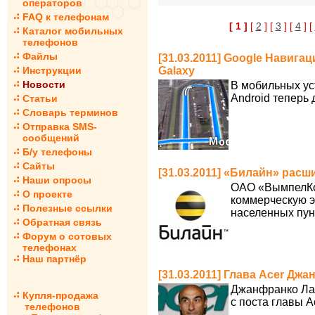
операторов
FAQ к телефонам
[ 1 ]
[
2
] [
3
] [
4
] [
Каталог мобильных
телефонов
Файлы
[31.03.2011] Google Навига
Инструкции
Galaxy
Новости
В мобильных ус
Android теперь 
Статьи
Словарь терминов
Отправка SMS-
сообщений
Б/у телефоны
Сайты
[31.03.2011] «Билайн» рас
Наши опросы
ОАО «ВымпелКом
О проекте
коммерческую э
Полезные ссылки
населенных пун
Обратная связь
Форум о сотовых
телефонах
Наш партнёр
[31.03.2011] Глава Acer Дж
Джанфранко Ланч
Купля-продажа
с поста главы A
телефонов