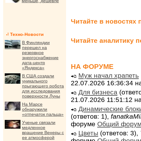
меньше, дешевле
Читайте в новостях 
Техно-Новости
Читайте аналитику 
В Финляндии
перешел на
резервное
энергоснабжение
дата-центр
НА ФОРУМЕ
«Яндекса»
Муж начал храпеть
В США создали
уникального
22.07.2026 16:36:34 
прыгающего робота
Для бизнеса
(ответо
для исследования
поверхности Луны
21.07.2026 11:51:12 
На Марсе
Динамические блок
обнаружили
«отпечаток пальца»
(ответов: 1),
fanatkaMi
Ученые связали
форуме
Общий фору
медленное
Цветы
(ответов: 3),
вращение Венеры с
ее атмосферой
форуме
Общий фору