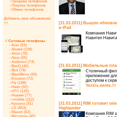
Продажа телефонов
Покупка телефонов
Обмен телефонов
Добавить свое объявление
>>
[31.03.2011] Вышло обновл
и iPad
Компания Навит
Навител Навигат
Сотовые телефоны
Acer (59)
Alcatel (238)
Amoi (78)
Asus (65)
Audiovox (73)
[31.03.2011] Мобильные пл
BenQ (40)
Bird (79)
Столичный фил
BlackBerry (69)
приложение для
Ericsson (72)
доступом к сер
Fly (188)
Читать далее >>
Haier (92)
HTC (135)
Huawei (77)
i-mobile (112)
[31.03.2011] RIM готовит о
Kyocera (91)
LG (653)
Highlander
Maxon (62)
Компания RIM з
Micromax (45)