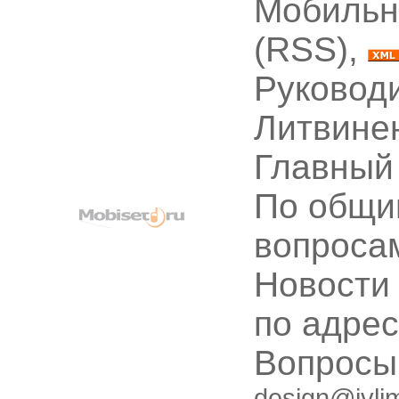
Мобильн
(RSS),
Руководи
Литвине
Главный
По общи
вопроса
Новости
по адре
Вопрос
design@ivli