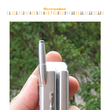
Фотографии:
[
1
] [
2
] [
3
] [
4
] [
5
] [
6
]
[ 7 ]
[
8
] [
9
] [
10
] [
11
] [
12
] [
13
]