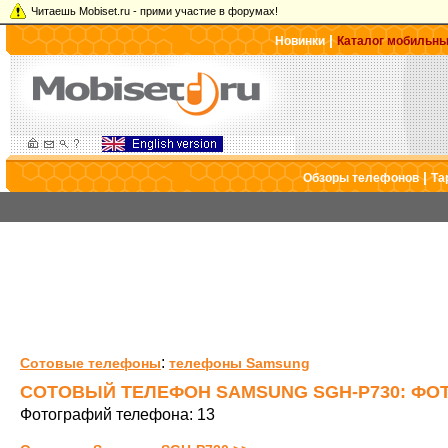
Читаешь Mobiset.ru - прими участие в форумах!
|
Новинки
Каталог мобильн
|
Обзоры телефонов
Та
:
Сотовые телефоны
телефоны Samsung
СОТОВЫЙ ТЕЛЕФОН SAMSUNG SGH-P730: ФО
Фотографий телефона: 13