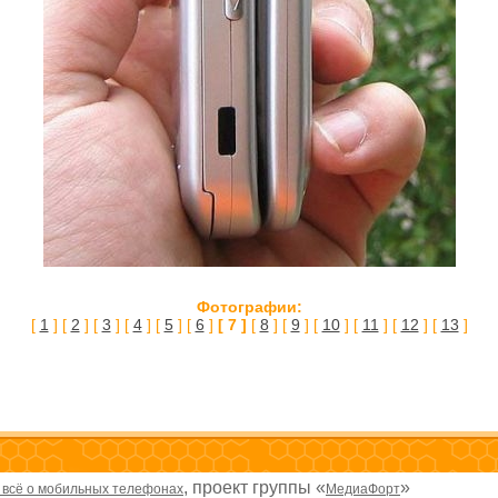
Фотографии:
[
1
] [
2
] [
3
] [
4
] [
5
] [
6
]
[ 7 ]
[
8
] [
9
] [
10
] [
11
] [
12
] [
13
]
, проект группы «
»
- всё о мобильных телефонах
МедиаФорт