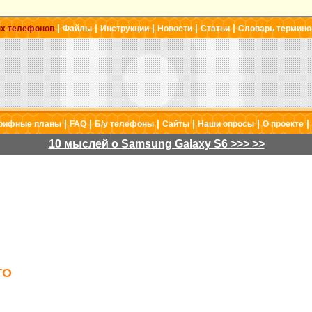
|
|
|
|
|
ых телефонов
Файлы
Инструкции
Новости
Статьи
Словарь термино
|
|
|
|
|
|
рифные планы
FAQ
Б/у телефоны
Сайты
Наши опросы
О проекте
10 мыслей о Samsung Galaxy S6 >>> >>
ТО