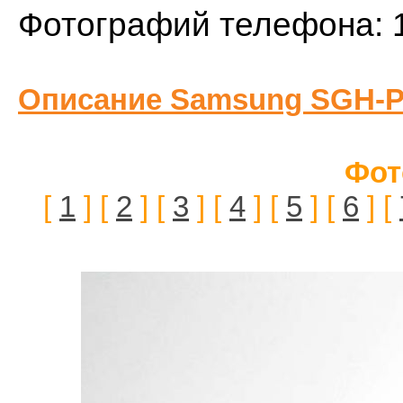
Фотографий телефона: 
Описание Samsung SGH-P
Фот
[
1
] [
2
] [
3
] [
4
] [
5
] [
6
] [