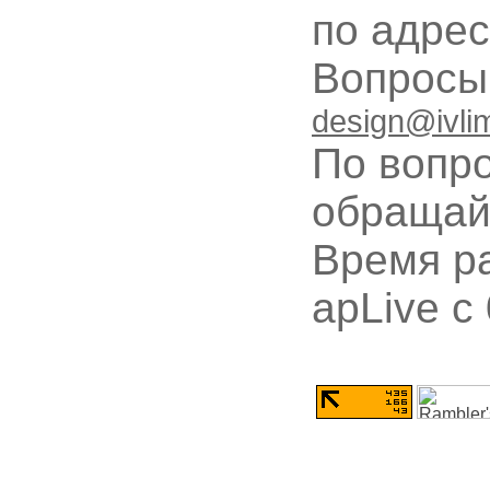
по адре
Вопрос
design@ivli
По вопр
обращай
Время ра
apLive c