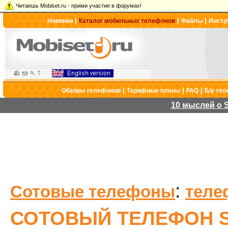
Читаешь Mobiset.ru - прими участие в форумах!
|
|
|
Новинки
Каталог мобильных телефонов
Файлы
Инстр
|
|
|
Обзоры телефонов
Тарифные планы
FAQ
Б/у те
10 мыслей о S
:
Сотовые телефоны
теле
СОТОВЫЙ ТЕЛЕФОН S