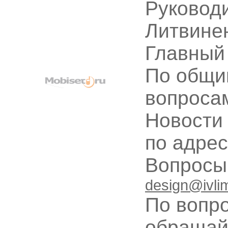
Руководи
Литвине
Главный
По общи
вопроса
Новости
по адре
Вопрос
design@ivli
По вопр
обращай