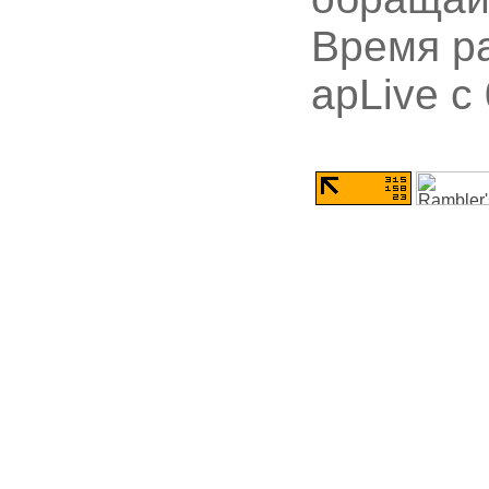
Время ра
apLive c