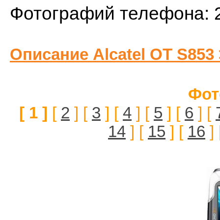
Фотографий телефона: 
Описание Alcatel OT S853
Фот
[ 1 ]
[
2
] [
3
] [
4
] [
5
] [
6
] [
14
] [
15
] [
16
] 