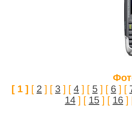
Фот
[ 1 ]
[
2
] [
3
] [
4
] [
5
] [
6
] [
14
] [
15
] [
16
] 