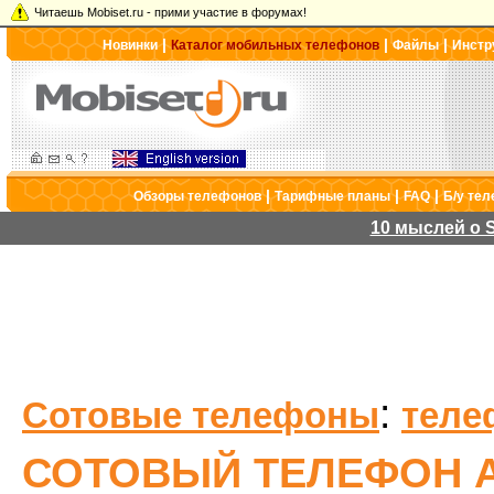
Читаешь Mobiset.ru - прими участие в форумах!
|
|
|
Новинки
Каталог мобильных телефонов
Файлы
Инстр
|
|
|
Обзоры телефонов
Тарифные планы
FAQ
Б/у те
10 мыслей о S
:
Сотовые телефоны
теле
СОТОВЫЙ ТЕЛЕФОН A