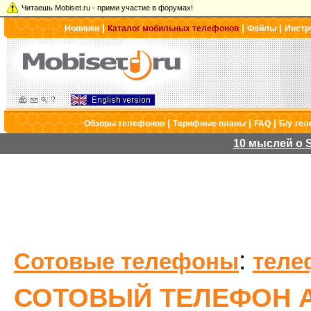
Читаешь Mobiset.ru - прими участие в форумах!
|
|
|
Новинки
Каталог мобильных телефонов
Файлы
Инстр
|
|
|
Обзоры телефонов
Тарифные планы
FAQ
Б/у те
10 мыслей о S
:
Сотовые телефоны
теле
СОТОВЫЙ ТЕЛЕФОН A