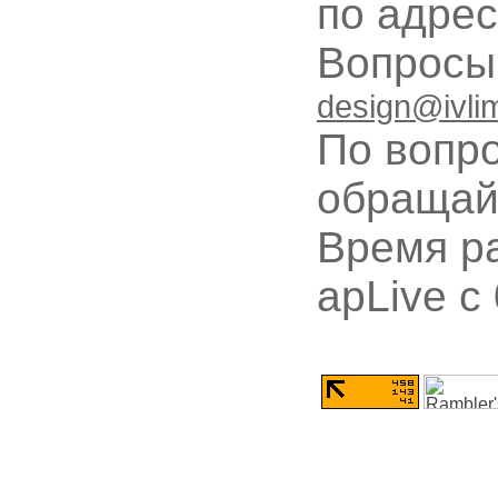
по адре
Вопрос
design@ivli
По вопр
обращай
Время ра
apLive c