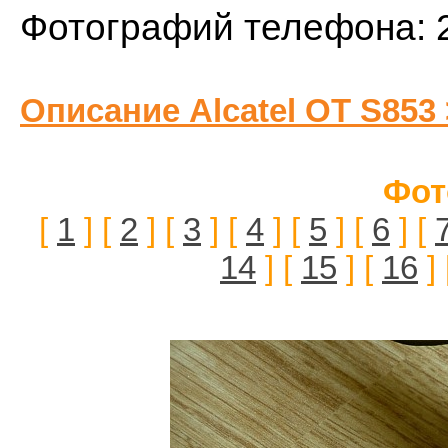
Фотографий телефона: 
Описание Alcatel OT S853
Фот
[
1
] [
2
] [
3
] [
4
] [
5
] [
6
] [
14
] [
15
] [
16
] 