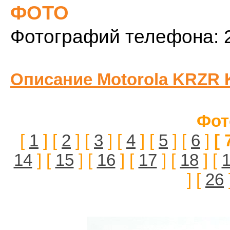
ФОТО
Фотографий телефона: 
Описание Motorola KRZR 
Фот
[
1
] [
2
] [
3
] [
4
] [
5
] [
6
]
[ 
14
] [
15
] [
16
] [
17
] [
18
] [
] [
26