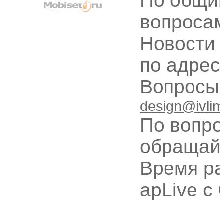
По общи
вопроса
Новости
по адре
Вопрос
design@ivli
По вопр
обращай
Время ра
apLive c