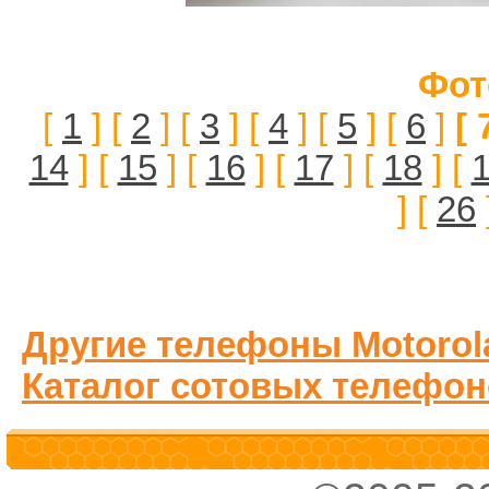
Фот
[
1
] [
2
] [
3
] [
4
] [
5
] [
6
]
[ 
14
] [
15
] [
16
] [
17
] [
18
] [
] [
26
Другие телефоны Motorol
Каталог сотовых телефон