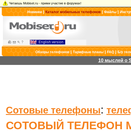
Читаешь Mobiset.ru - прими участие в форумах!
|
|
|
Новинки
Каталог мобильных телефонов
Файлы
Инстр
|
|
|
Обзоры телефонов
Тарифные планы
FAQ
Б/у те
10 мыслей о S
:
Сотовые телефоны
теле
СОТОВЫЙ ТЕЛЕФОН M