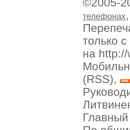
©2005-2
телефонах
Перепеч
только с
на http:
Мобильн
(RSS),
Руководи
Литвине
Главный