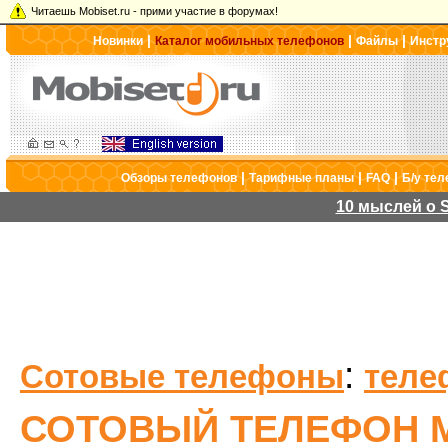
Читаешь Mobiset.ru - прими участие в форумах!
|
|
|
Новинки
Каталог мобильных телефонов
Файлы
Инстр
|
|
|
Обзоры телефонов
Тарифные планы
FAQ
Б/у те
10 мыслей о S
:
Сотовые телефоны
теле
СОТОВЫЙ ТЕЛЕФОН M