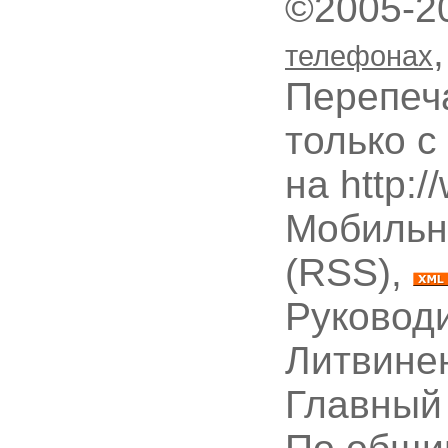
©2005-2
телефонах
Перепеч
только с
на http:
Мобильн
(RSS),
Руководи
Литвине
Главный