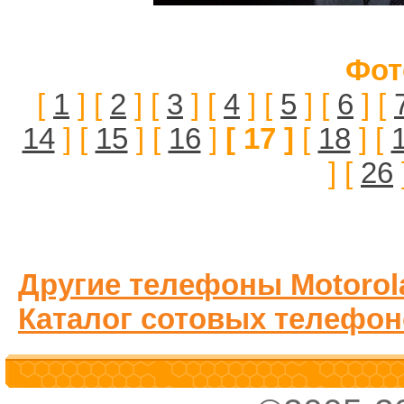
Фот
[
1
] [
2
] [
3
] [
4
] [
5
] [
6
] [
14
] [
15
] [
16
]
[ 17 ]
[
18
] [
] [
26
Другие телефоны Motorol
Каталог сотовых телефон