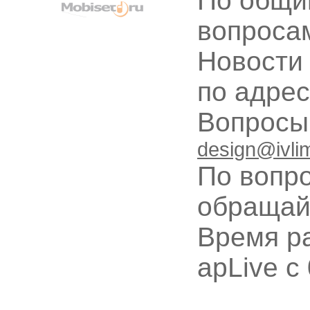
По общи
вопроса
Новости
по адре
Вопрос
design@ivli
По вопр
обращай
Время ра
apLive c