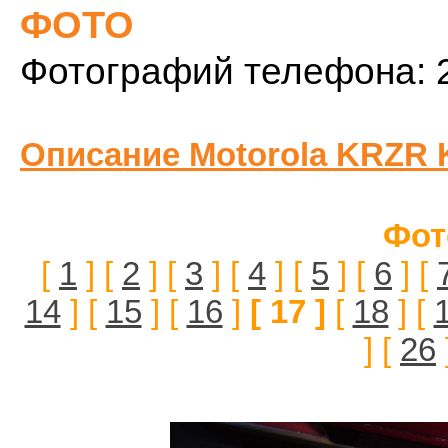
ФОТО
Фотографий телефона: 
Описание Motorola KRZR 
Фот
[
1
] [
2
] [
3
] [
4
] [
5
] [
6
] [
14
] [
15
] [
16
]
[ 17 ]
[
18
] [
] [
26