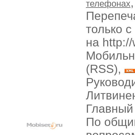
телефонах
Перепеч
только с
на http:
Мобильн
(RSS),
Руководи
Литвине
Главный
По общи