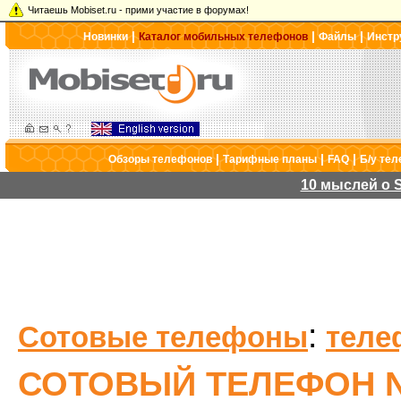
Читаешь Mobiset.ru - прими участие в форумах!
|
|
|
Новинки
Каталог мобильных телефонов
Файлы
Инстр
|
|
|
Обзоры телефонов
Тарифные планы
FAQ
Б/у те
10 мыслей о S
:
Сотовые телефоны
теле
СОТОВЫЙ ТЕЛЕФОН N