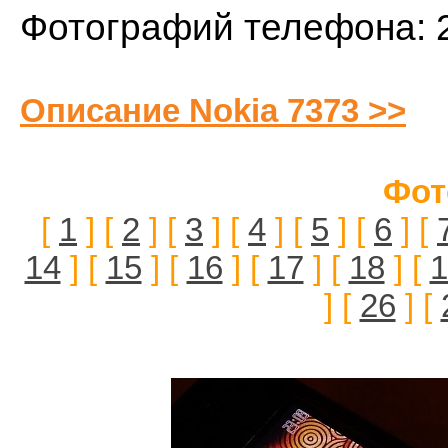
Фотографий телефона: 
Описание Nokia 7373 >>
Фот
[
1
] [
2
] [
3
] [
4
] [
5
] [
6
] [
14
] [
15
] [
16
] [
17
] [
18
] [
1
] [
26
] [