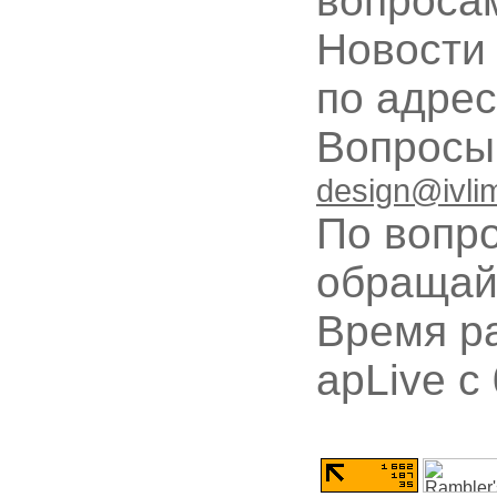
вопроса
Новости
по адре
Вопрос
design@ivli
По вопр
обращай
Время ра
apLive c