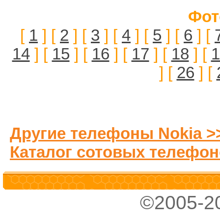
Фот
[
1
] [
2
] [
3
] [
4
] [
5
] [
6
] [
14
] [
15
] [
16
] [
17
] [
18
] [
1
] [
26
] [
Другие телефоны Nokia >
Каталог сотовых телефон
©2005-2