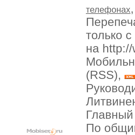
телефонах
Перепеч
только с
на http:
Мобильн
(RSS),
Руководи
Литвине
Главный
По общи