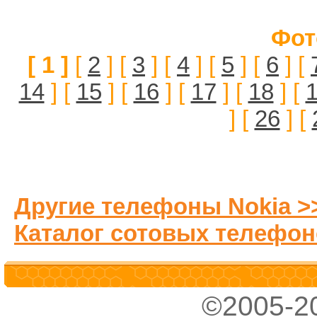
Фот
[ 1 ]
[
2
] [
3
] [
4
] [
5
] [
6
] [
14
] [
15
] [
16
] [
17
] [
18
] [
] [
26
] [
Другие телефоны Nokia >
Каталог сотовых телефон
©2005-2