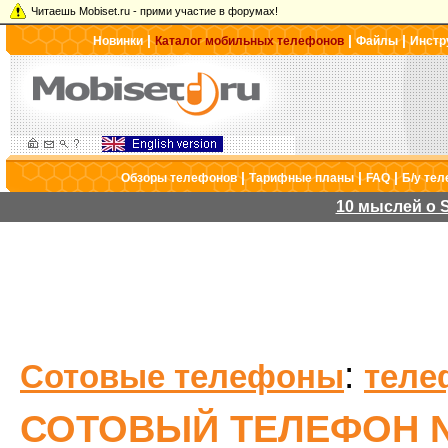
Читаешь Mobiset.ru - прими участие в форумах!
|
|
|
Новинки
Каталог мобильных телефонов
Файлы
Инстр
|
|
|
Обзоры телефонов
Тарифные планы
FAQ
Б/у те
10 мыслей о S
:
Сотовые телефоны
теле
СОТОВЫЙ ТЕЛЕФОН N