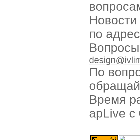
вопроса
Новости
по адре
Вопрос
design@ivli
По вопр
обращай
Время ра
apLive c