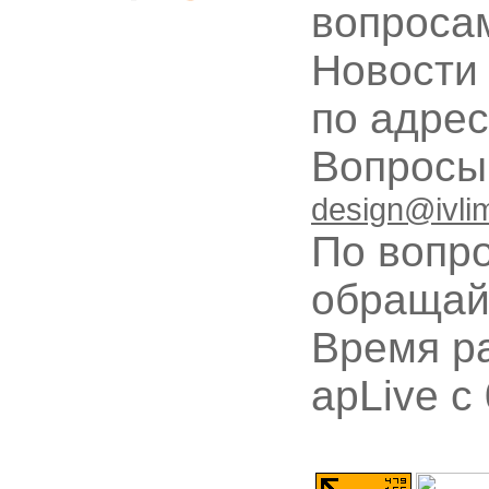
вопроса
Новости
по адре
Вопрос
design@ivli
По вопр
обращай
Время ра
apLive c