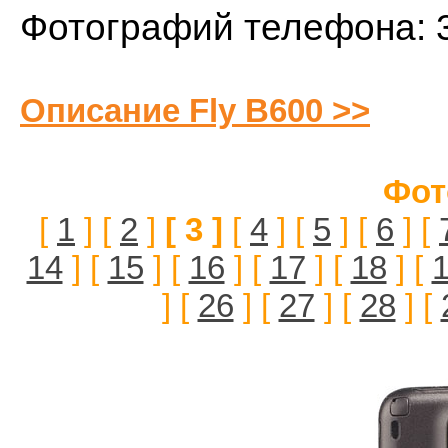
Фотографий телефона: 
Описание Fly B600 >>
Фот
[
1
] [
2
]
[ 3 ]
[
4
] [
5
] [
6
] [
14
] [
15
] [
16
] [
17
] [
18
] [
] [
26
] [
27
] [
28
] [