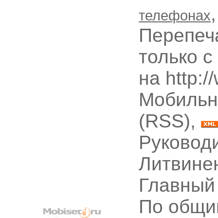
телефонах
Перепеч
только с
на http:
Мобильн
(RSS),
Руководи
Литвине
Главный
По общи