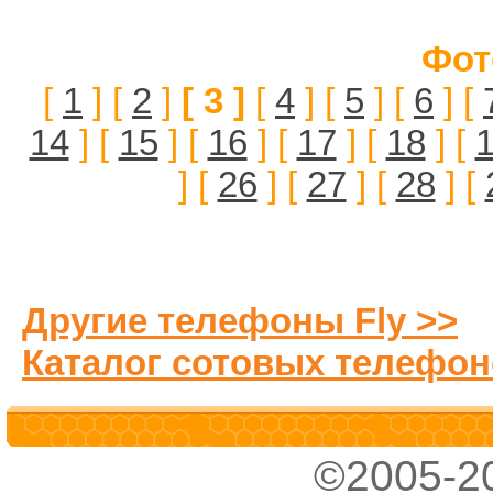
Фот
[
1
] [
2
]
[ 3 ]
[
4
] [
5
] [
6
] [
14
] [
15
] [
16
] [
17
] [
18
] [
] [
26
] [
27
] [
28
] [
Другие телефоны Fly >>
Каталог сотовых телефон
©2005-2