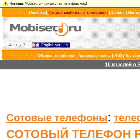
Читаешь Mobiset.ru - прими участие в форумах!
|
|
|
Новинки
Каталог мобильных телефонов
Файлы
Инстр
|
|
|
Обзоры телефонов
Тарифные планы
FAQ
Б/у те
10 мыслей о S
:
Сотовые телефоны
теле
СОТОВЫЙ ТЕЛЕФОН F