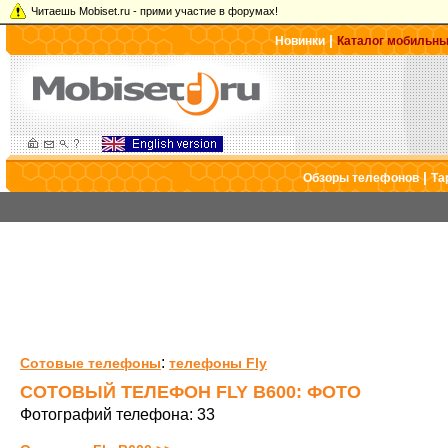
Читаешь Mobiset.ru - прими участие в форумах!
|
Новинки
Каталог мобильн
|
Обзоры телефонов
Та
:
Сотовые телефоны
телефоны Fly
СОТОВЫЙ ТЕЛЕФОН FLY B600: ФОТО
Фотографий телефона: 33