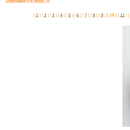
Описание Fly B600 >>
[
1
] [
2
] [
3
] [
4
] [
5
] [
6
] [
7
] [
8
] [
9
]
[ 10 ]
[
11
] 