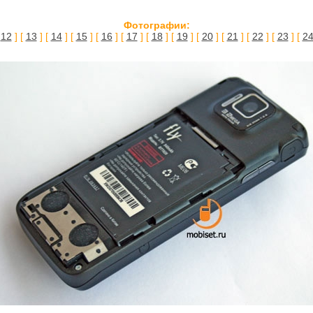
Фотографии:
[
12
] [
13
] [
14
] [
15
] [
16
] [
17
] [
18
] [
19
] [
20
] [
21
] [
22
] [
23
] [
2