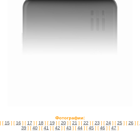
Фотографии:
] [
15
] [
16
] [
17
] [
18
] [
19
] [
20
] [
21
] [
22
] [
23
] [
24
] [
25
] [
26
] [
39
] [
40
] [
41
] [
42
] [
43
] [
44
] [
45
] [
46
] [
47
]