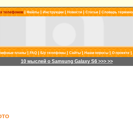
|
|
|
|
|
ых телефонов
Файлы
Инструкции
Новости
Статьи
Словарь термино
|
|
|
|
|
|
рифные планы
FAQ
Б/у телефоны
Сайты
Наши опросы
О проекте
10 мыслей о Samsung Galaxy S6 >>> >>
ОТО