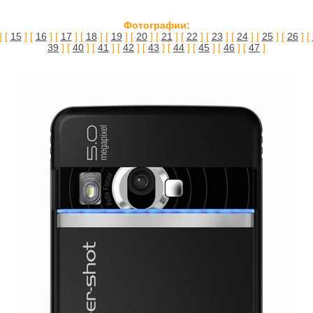
Фотографии:
] [
15
] [
16
] [
17
] [
18
] [
19
] [
20
] [
21
] [
22
] [
23
] [
24
] [
25
] [
26
] [
39
] [
40
] [
41
] [
42
] [
43
] [
44
] [
45
] [
46
] [
47
]