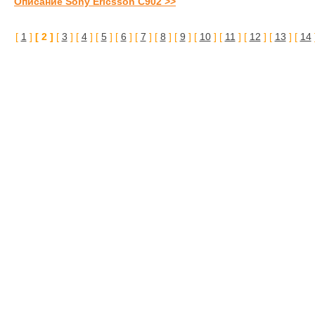
Описание Sony Ericsson C902 >>
[
1
]
[ 2 ]
[
3
] [
4
] [
5
] [
6
] [
7
] [
8
] [
9
] [
10
] [
11
] [
12
] [
13
] [
14