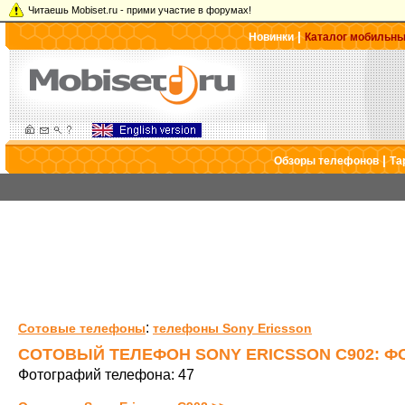
Читаешь Mobiset.ru - прими участие в форумах!
|
Новинки
Каталог мобильн
|
Обзоры телефонов
Та
:
Сотовые телефоны
телефоны Sony Ericsson
СОТОВЫЙ ТЕЛЕФОН SONY ERICSSON C902: Ф
Фотографий телефона: 47