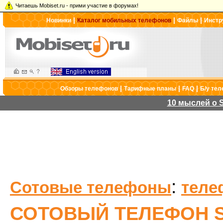
Читаешь Mobiset.ru - прими участие в форумах!
|
|
|
Новинки
Каталог мобильных телефонов
Файлы
Инстр
|
|
|
Обзоры телефонов
Тарифные планы
FAQ
Б/у те
10 мыслей о S
:
Сотовые телефоны
теле
СОТОВЫЙ ТЕЛЕФОН S