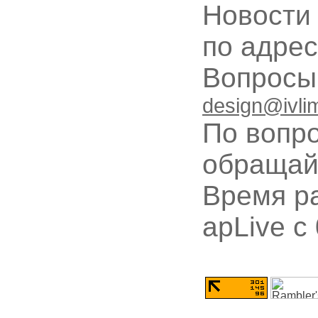
Новости
по адре
Вопрос
design@ivli
По вопр
обращай
Время ра
apLive c