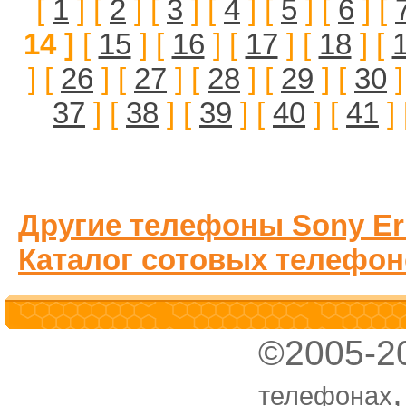
[
1
] [
2
] [
3
] [
4
] [
5
] [
6
] [
14 ]
[
15
] [
16
] [
17
] [
18
] [
] [
26
] [
27
] [
28
] [
29
] [
30
]
37
] [
38
] [
39
] [
40
] [
41
] 
Другие телефоны Sony Er
Каталог сотовых телефон
©2005-2
телефонах