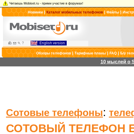
Читаешь Mobiset.ru - прими участие в форумах!
|
|
|
Новинки
Каталог мобильных телефонов
Файлы
Инстр
|
|
|
Обзоры телефонов
Тарифные планы
FAQ
Б/у те
10 мыслей о S
:
Сотовые телефоны
теле
СОТОВЫЙ ТЕЛЕФОН E-