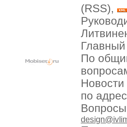
(RSS),
Руководи
Литвине
Главный
По общи
вопроса
Новости
по адре
Вопрос
design@ivli