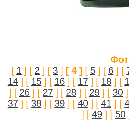
Фот
[
1
] [
2
] [
3
]
[ 4 ]
[
5
] [
6
] [
14
] [
15
] [
16
] [
17
] [
18
] [
] [
26
] [
27
] [
28
] [
29
] [
30
]
37
] [
38
] [
39
] [
40
] [
41
] [
] [
49
] [
50