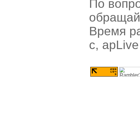
По вопр
обращай
Время ра
с, apLive