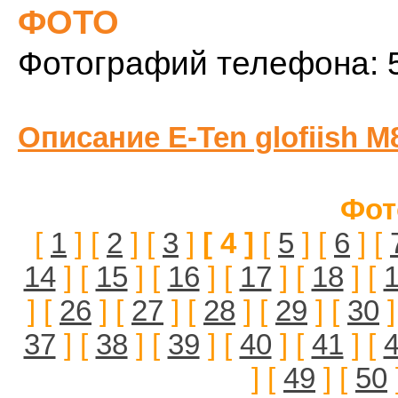
ФОТО
Фотографий телефона: 
Описание E-Ten glofiish M
Фот
[
1
] [
2
] [
3
]
[ 4 ]
[
5
] [
6
] [
14
] [
15
] [
16
] [
17
] [
18
] [
] [
26
] [
27
] [
28
] [
29
] [
30
]
37
] [
38
] [
39
] [
40
] [
41
] [
] [
49
] [
50