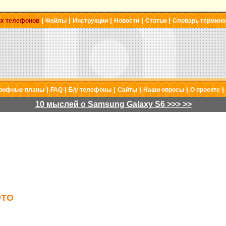
|
|
|
|
|
ых телефонов
Файлы
Инструкции
Новости
Статьи
Словарь термино
|
|
|
|
|
|
рифные планы
FAQ
Б/у телефоны
Сайты
Наши опросы
О проекте
10 мыслей о Samsung Galaxy S6 >>> >>
ОТО