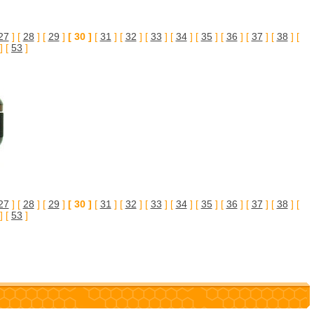
27
] [
28
] [
29
]
[ 30 ]
[
31
] [
32
] [
33
] [
34
] [
35
] [
36
] [
37
] [
38
] [
] [
53
]
27
] [
28
] [
29
]
[ 30 ]
[
31
] [
32
] [
33
] [
34
] [
35
] [
36
] [
37
] [
38
] [
] [
53
]