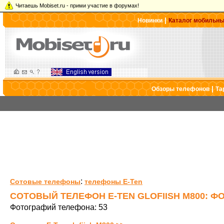
Читаешь Mobiset.ru - прими участие в форумах!
|
Новинки
Каталог мобильн
|
Обзоры телефонов
Та
:
Сотовые телефоны
телефоны E-Ten
СОТОВЫЙ ТЕЛЕФОН E-TEN GLOFIISH M800: Ф
Фотографий телефона: 53