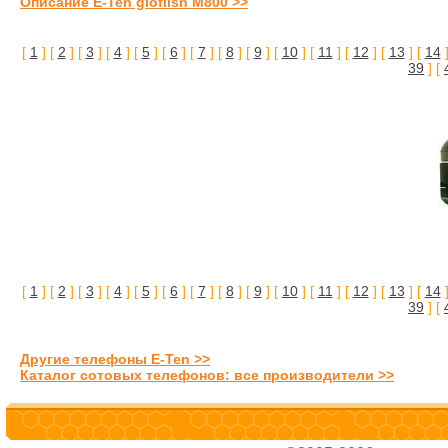
Описание E-Ten glofiish M800 >>
[
1
] [
2
] [
3
] [
4
] [
5
] [
6
] [
7
] [
8
] [
9
] [
10
] [
11
] [
12
] [
13
] [
14
]
39
] [
[
1
] [
2
] [
3
] [
4
] [
5
] [
6
] [
7
] [
8
] [
9
] [
10
] [
11
] [
12
] [
13
] [
14
]
39
] [
Другие телефоны E-Ten >>
Каталог сотовых телефонов: все производители >>