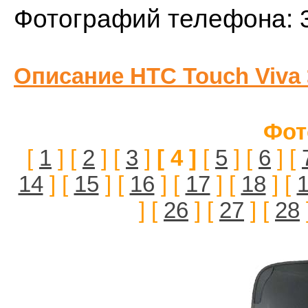
Фотографий телефона: 
Описание HTC Touch Viva
Фот
[
1
] [
2
] [
3
]
[ 4 ]
[
5
] [
6
] [
14
] [
15
] [
16
] [
17
] [
18
] [
] [
26
] [
27
] [
28