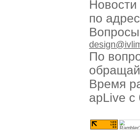
Новости
по адре
Вопрос
design@ivli
По вопр
обращай
Время ра
apLive c