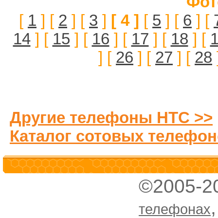
Фот
[
1
] [
2
] [
3
]
[ 4 ]
[
5
] [
6
] [
14
] [
15
] [
16
] [
17
] [
18
] [
] [
26
] [
27
] [
28
Другие телефоны HTC >>
Каталог сотовых телефон
©2005-2
телефонах