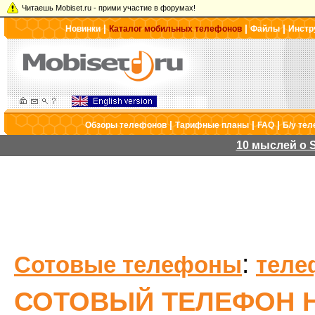
Читаешь Mobiset.ru - прими участие в форумах!
|
|
|
Новинки
Каталог мобильных телефонов
Файлы
Инстр
|
|
|
Обзоры телефонов
Тарифные планы
FAQ
Б/у те
10 мыслей о S
:
Сотовые телефоны
теле
СОТОВЫЙ ТЕЛЕФОН H