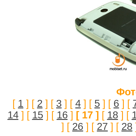
Фот
[
1
] [
2
] [
3
] [
4
] [
5
] [
6
] [
14
] [
15
] [
16
]
[ 17 ]
[
18
] [
] [
26
] [
27
] [
28