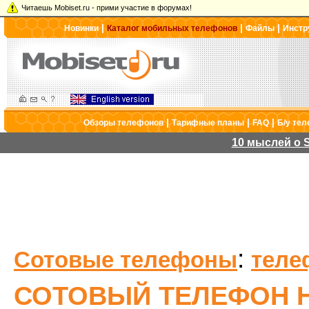
Читаешь Mobiset.ru - прими участие в форумах!
|
|
|
Новинки
Каталог мобильных телефонов
Файлы
Инстр
|
|
|
Обзоры телефонов
Тарифные планы
FAQ
Б/у те
10 мыслей о S
:
Сотовые телефоны
теле
СОТОВЫЙ ТЕЛЕФОН H