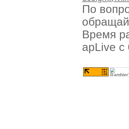
По вопр
обращай
Время ра
apLive c