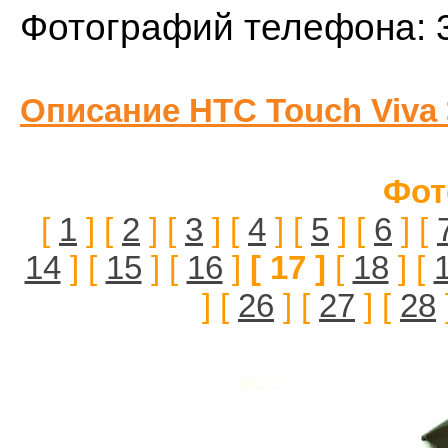
Фотографий телефона: 
Описание HTC Touch Viva
Фот
[
1
] [
2
] [
3
] [
4
] [
5
] [
6
] [
14
] [
15
] [
16
]
[ 17 ]
[
18
] [
] [
26
] [
27
] [
28