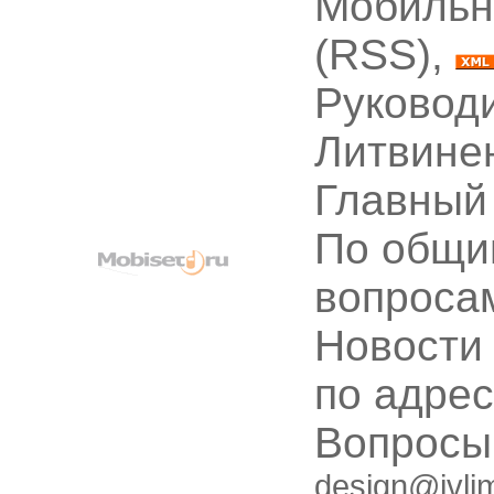
Мобильн
(RSS),
Руководи
Литвине
Главный
По общи
вопроса
Новости
по адре
Вопрос
design@ivli