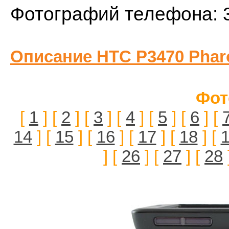
Фотографий телефона: 
Описание HTC P3470 Phar
Фот
[
1
] [
2
] [
3
] [
4
] [
5
] [
6
] [
14
] [
15
] [
16
] [
17
] [
18
] [
] [
26
] [
27
] [
28