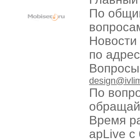
По общи
вопроса
Новости
по адре
Вопрос
design@ivli
По вопр
обращай
Время ра
apLive c