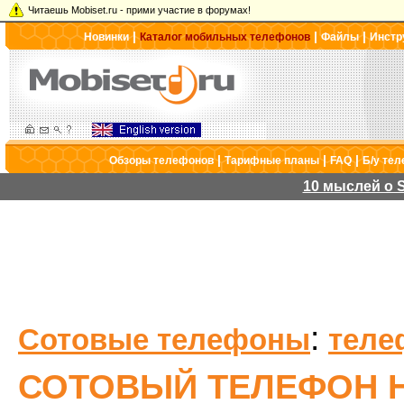
Читаешь Mobiset.ru - прими участие в форумах!
|
|
|
Новинки
Каталог мобильных телефонов
Файлы
Инстр
|
|
|
Обзоры телефонов
Тарифные планы
FAQ
Б/у те
10 мыслей о S
:
Сотовые телефоны
теле
СОТОВЫЙ ТЕЛЕФОН H