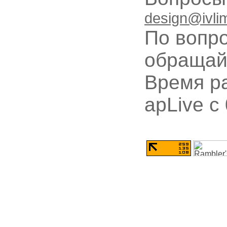
design@ivli
По вопр
обращай
Время ра
apLive c