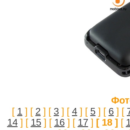
Фот
[
1
] [
2
] [
3
] [
4
] [
5
] [
6
] [
14
] [
15
] [
16
] [
17
]
[ 18 ]
[