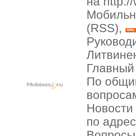
на http:
Мобильн
(RSS),
Руководи
Литвине
Главный
По общи
вопроса
Новости
по адре
Вопрос