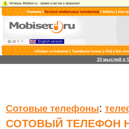
Читаешь Mobiset.ru - прими участие в форумах!
|
|
|
Новинки
Каталог мобильных телефонов
Файлы
Инстр
|
|
|
Обзоры телефонов
Тарифные планы
FAQ
Б/у те
10 мыслей о S
:
Сотовые телефоны
теле
СОТОВЫЙ ТЕЛЕФОН H