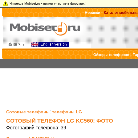
Читаешь Mobiset.ru - прими участие в форумах!
|
Новинки
Каталог мобильн
|
Обзоры телефонов
Та
:
Сотовые телефоны
телефоны LG
СОТОВЫЙ ТЕЛЕФОН LG KC560: ФОТО
Фотографий телефона: 39