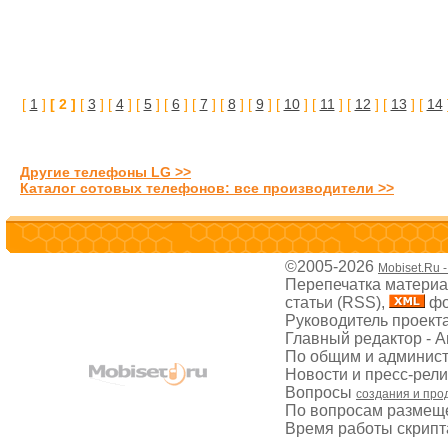
[
1
]
[ 2 ]
[
3
] [
4
] [
5
] [
6
] [
7
] [
8
] [
9
] [
10
] [
11
] [
12
] [
13
] [
14
Другие телефоны LG >>
Каталог сотовых телефонов: все производители >>
©2005-2026
Mobiset.Ru 
Перепечатка материал
статьи (RSS),
фо
Руководитель проект
Главный редактор - 
По общим и админис
Новости и пресс-рел
Вопросы
создания и про
По вопросам размещ
Время работы скрипта: