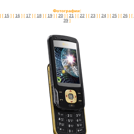
Фотографии:
] [
15
] [
16
] [
17
] [
18
] [
19
] [
20
] [
21
] [
22
] [
23
] [
24
] [
25
] [
26
] [
39
]