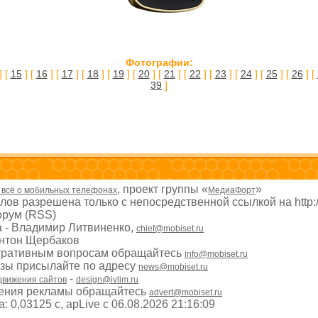
Фотографии:
] [
15
] [
16
] [
17
] [
18
] [
19
] [
20
] [
21
] [
22
] [
23
] [
24
] [
25
] [
26
] [
39
]
, проект группы «
»
- всё о мобильных телефонах
МедиаФорт
ов разрешена только с непосредственной ссылкой на http:
рум (RSS)
а - Владимир Литвиненко,
chief@mobiset.ru
Антон Щербаков
тративным вопросам обращайтесь
info@mobiset.ru
изы присылайте по адресу
news@mobiset.ru
-
движения сайтов
design@ivlim.ru
ения рекламы обращайтесь
advert@mobiset.ru
 0,03125 с, apLive c 06.08.2026 21:16:09