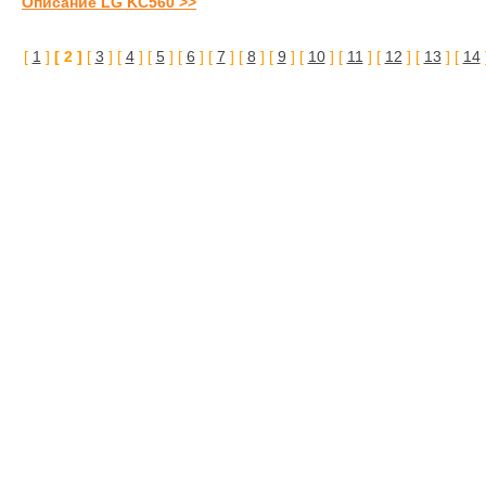
Описание LG KC560 >>
[
1
]
[ 2 ]
[
3
] [
4
] [
5
] [
6
] [
7
] [
8
] [
9
] [
10
] [
11
] [
12
] [
13
] [
14