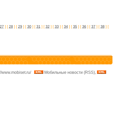
27
] [
28
] [
29
] [
30
] [
31
] [
32
] [
33
] [
34
] [
35
] [
36
] [
37
] [
38
] [
//www.mobiset.ru/
Мобильные новости (RSS),