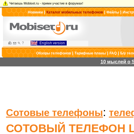
Читаешь Mobiset.ru - прими участие в форумах!
|
|
|
Новинки
Каталог мобильных телефонов
Файлы
Инстр
|
|
|
Обзоры телефонов
Тарифные планы
FAQ
Б/у те
10 мыслей о S
:
Сотовые телефоны
теле
СОТОВЫЙ ТЕЛЕФОН L