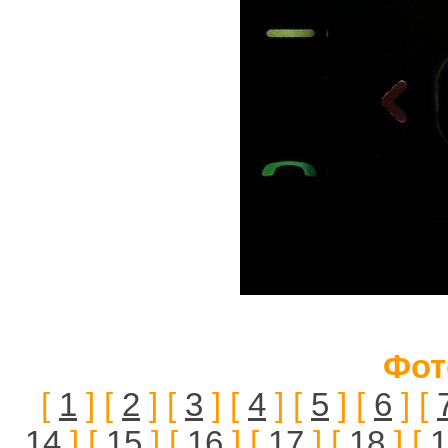
Фот
[
1
] [
2
] [
3
] [
4
] [
5
] [
6
] [
14
] [
15
] [
16
] [
17
] [
18
] [
1