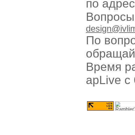
по адре
Вопрос
design@ivli
По вопр
обращай
Время ра
apLive c