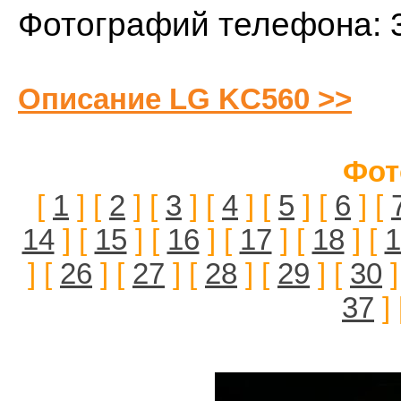
Фотографий телефона: 
Описание LG KC560 >>
Фот
[
1
] [
2
] [
3
] [
4
] [
5
] [
6
] [
14
] [
15
] [
16
] [
17
] [
18
] [
1
] [
26
] [
27
] [
28
] [
29
] [
30
]
37
] 