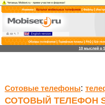
Читаешь Mobiset.ru - прими участие в форумах!
|
|
|
Новинки
Каталог мобильных телефонов
Файлы
Инстр
|
|
|
Обзоры телефонов
Тарифные планы
FAQ
Б/у те
10 мыслей о S
:
Сотовые телефоны
теле
СОТОВЫЙ ТЕЛЕФОН S