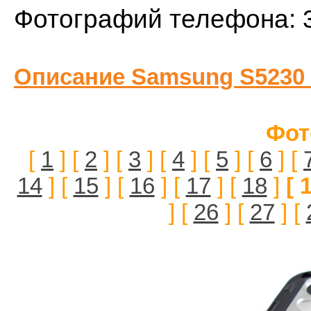
Фотографий телефона: 
Описание Samsung S5230
Фот
[
1
] [
2
] [
3
] [
4
] [
5
] [
6
] [
14
] [
15
] [
16
] [
17
] [
18
]
[ 
] [
26
] [
27
] [