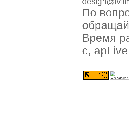
design@ivli
По вопр
обращай
Время ра
с, apLive