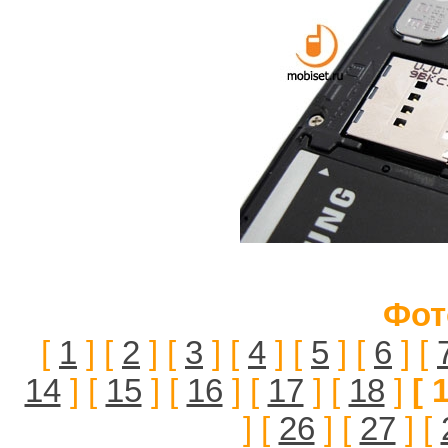
Фот
[
1
] [
2
] [
3
] [
4
] [
5
] [
6
] [
14
] [
15
] [
16
] [
17
] [
18
]
[ 
] [
26
] [
27
] [