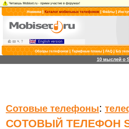
Читаешь Mobiset.ru - прими участие в форумах!
|
|
|
Новинки
Каталог мобильных телефонов
Файлы
Инстр
|
|
|
Обзоры телефонов
Тарифные планы
FAQ
Б/у те
10 мыслей о S
:
Сотовые телефоны
теле
СОТОВЫЙ ТЕЛЕФОН S