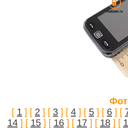
Фот
[
1
] [
2
] [
3
] [
4
] [
5
] [
6
] [
14
] [
15
] [
16
] [
17
] [
18
] [