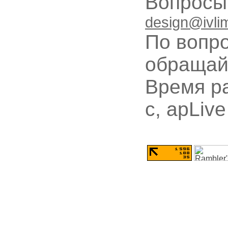
Вопрос
design@ivli
По вопр
обращай
Время ра
с, apLive