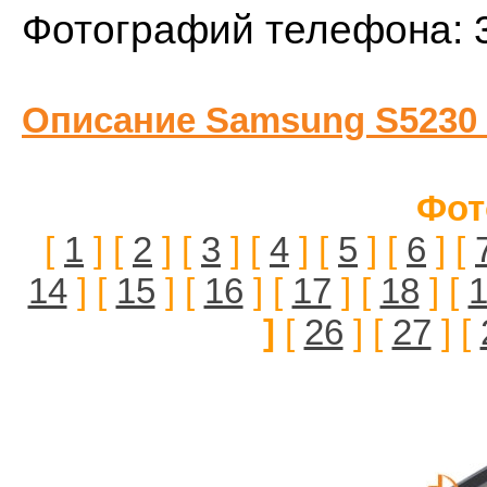
Фотографий телефона: 
Описание Samsung S5230
Фот
[
1
] [
2
] [
3
] [
4
] [
5
] [
6
] [
14
] [
15
] [
16
] [
17
] [
18
] [
]
[
26
] [
27
] [