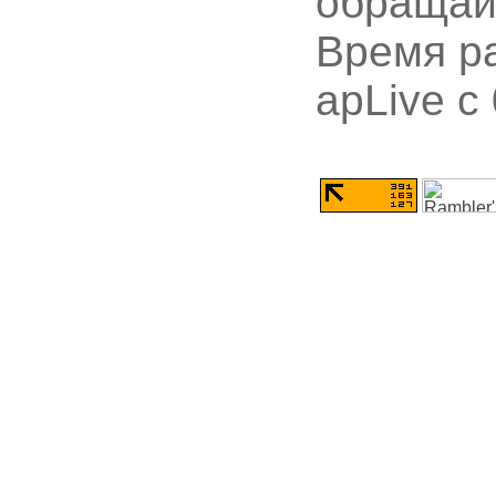
обращай
Время ра
apLive c