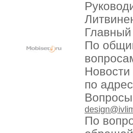
Руководи
Литвине
Главный
По общи
вопроса
Новости
по адре
Вопрос
design@ivli
По вопр