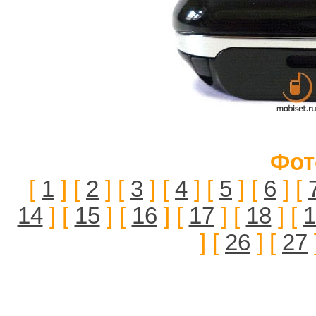
Фот
[
1
] [
2
] [
3
] [
4
] [
5
] [
6
] [
14
] [
15
] [
16
] [
17
] [
18
] [
1
] [
26
] [
27