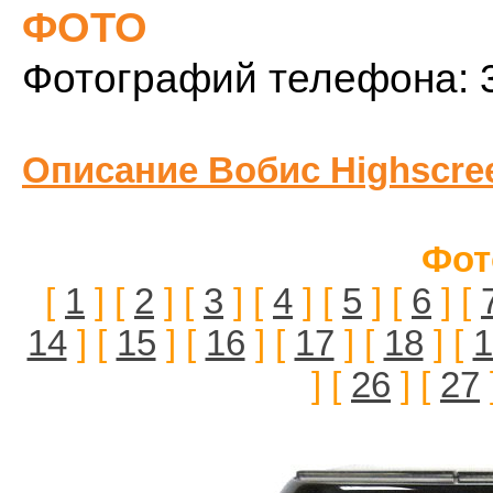
ФОТО
Фотографий телефона: 
Описание Вобис Highscre
Фот
[
1
] [
2
] [
3
] [
4
] [
5
] [
6
] [
14
] [
15
] [
16
] [
17
] [
18
] [
1
] [
26
] [
27