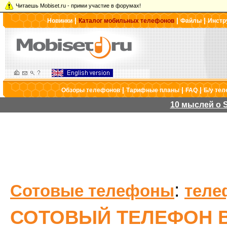
Читаешь Mobiset.ru - прими участие в форумах!
|
|
|
Новинки
Каталог мобильных телефонов
Файлы
Инстр
|
|
|
Обзоры телефонов
Тарифные планы
FAQ
Б/у те
10 мыслей о S
:
Сотовые телефоны
теле
СОТОВЫЙ ТЕЛЕФОН В