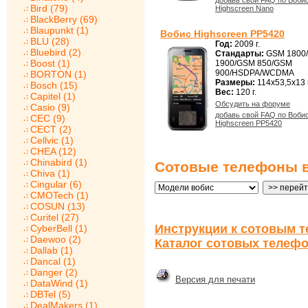
добавь свой FAQ по Воби
Bird (79)
Highscreen Nano
BlackBerry (69)
Blaupunkt (1)
Вобис Highscreen PP5420
BLU (28)
Год:
2009 г.
Bluebird (2)
Стандарты:
GSM 1800
Boost (1)
1900/GSM 850/GSM
900/HSDPA/WCDMA
BORTON (1)
Размеры:
114x53,5x13
Bosch (15)
Вес:
120 г.
Capitel (1)
Обсудить на форуме
Casio (9)
добавь свой FAQ по Воби
CEC (9)
Highscreen PP5420
CECT (2)
Cellvic (1)
CHEA (12)
Chinabird (1)
Сотовые телефоны в
Chiva (1)
Cingular (6)
CMOTech (1)
COSUN (13)
Curitel (27)
Инструкции к сотовым т
CyberBell (1)
Daewoo (2)
Каталог сотовых телефо
Dallab (1)
Dancal (1)
Danger (2)
Версия для печати
DataWind (1)
DBTel (5)
DealMakers (1)