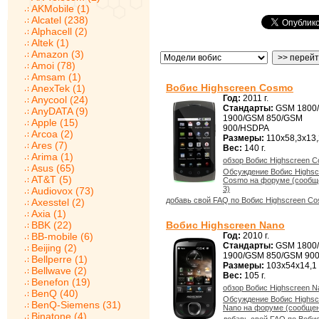
AKMobile (1)
Alcatel (238)
Alphacell (2)
Altek (1)
Amazon (3)
Amoi (78)
Amsam (1)
Вобис Highscreen Cosmo
AnexTek (1)
Год:
2011 г.
Anycool (24)
Стандарты:
GSM 1800
AnyDATA (9)
1900/GSM 850/GSM
Apple (15)
900/HSDPA
Arcoa (2)
Размеры:
110x58,3x13,
Ares (7)
Вес:
140 г.
Arima (1)
обзор Вобис Highscreen 
Asus (65)
Обсуждение Вобис Highsc
AT&T (5)
Cosmo на форуме (сообщ
3)
Audiovox (73)
добавь свой FAQ по Вобис Highscreen C
Axesstel (2)
Axia (1)
BBK (22)
Вобис Highscreen Nano
BB-mobile (6)
Год:
2010 г.
Стандарты:
GSM 1800
Beijing (2)
1900/GSM 850/GSM 90
Bellperre (1)
Размеры:
103x54x14,1
Bellwave (2)
Вес:
105 г.
Benefon (19)
обзор Вобис Highscreen N
BenQ (40)
Обсуждение Вобис Highsc
BenQ-Siemens (31)
Nano на форуме (сообщен
Binatone (4)