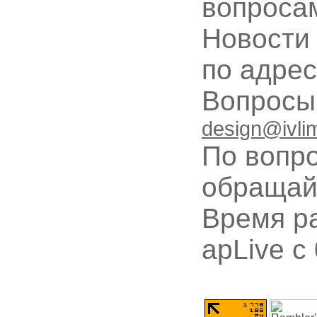
вопроса
Новости
по адре
Вопрос
design@ivli
По вопр
обращай
Время ра
apLive c