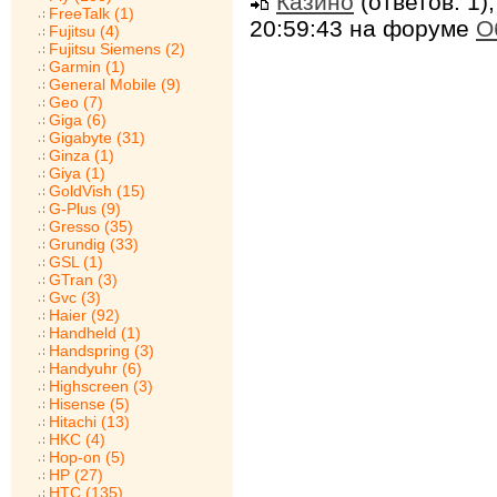
Казино
(ответов: 1)
FreeTalk (1)
20:59:43 на форуме
О
Fujitsu (4)
Fujitsu Siemens (2)
Garmin (1)
General Mobile (9)
Geo (7)
Giga (6)
Gigabyte (31)
Ginza (1)
Giya (1)
GoldVish (15)
G-Plus (9)
Gresso (35)
Grundig (33)
GSL (1)
GTran (3)
Gvc (3)
Haier (92)
Handheld (1)
Handspring (3)
Handyuhr (6)
Highscreen (3)
Hisense (5)
Hitachi (13)
HKC (4)
Hop-on (5)
HP (27)
HTC (135)