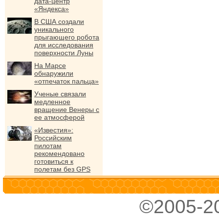
дата-центр
«Яндекса»
В США создали
уникального
прыгающего робота
для исследования
поверхности Луны
На Марсе
обнаружили
«отпечаток пальца»
Ученые связали
медленное
вращение Венеры с
ее атмосферой
«Известия»:
Российским
пилотам
рекомендовано
готовиться к
полетам без GPS
©2005-2