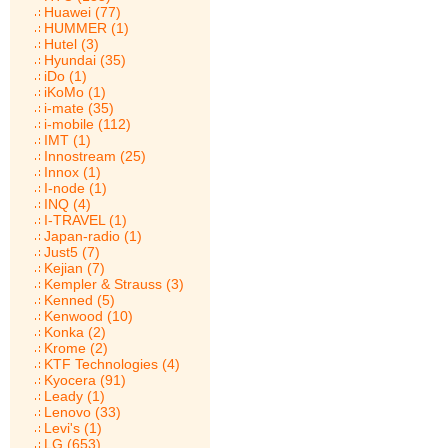
Huawei (77)
HUMMER (1)
Hutel (3)
Hyundai (35)
iDo (1)
iKoMo (1)
i-mate (35)
i-mobile (112)
IMT (1)
Innostream (25)
Innox (1)
I-node (1)
INQ (4)
I-TRAVEL (1)
Japan-radio (1)
Just5 (7)
Kejian (7)
Kempler & Strauss (3)
Kenned (5)
Kenwood (10)
Konka (2)
Krome (2)
KTF Technologies (4)
Kyocera (91)
Leady (1)
Lenovo (33)
Levi's (1)
LG (653)