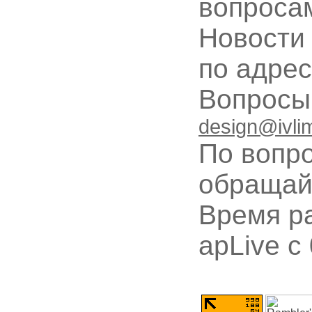
вопроса
Новости
по адре
Вопрос
design@ivli
По вопр
обращай
Время ра
apLive c