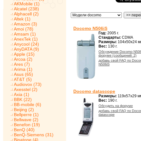
AKMobile (1)
Alcatel (238)
Alphacell (2)
Altek (1)
Amazon (3)
Docomo N506iS
Amoi (78)
Год:
2005 г.
Amsam (1)
Стандарты:
CDMA
AnexTek (1)
Размеры:
104x50x24 м
Anycool (24)
Вес:
130 г.
AnyDATA (9)
Обсуждение Docomo N506
Apple (15)
форуме (сообщений: 2)
Arcoa (2)
добавь свой FAQ по Doc
Ares (7)
N506iS
Arima (1)
Asus (65)
AT&T (5)
Audiovox (73)
Axesstel (2)
Docomo datascope
Axia (1)
Размеры:
119x57x29 м
BBK (22)
Вес:
190 г.
BB-mobile (6)
Обсудить на форуме
Beijing (2)
добавь свой FAQ по Doc
Bellperre (1)
datascope
Bellwave (2)
Benefon (19)
BenQ (40)
BenQ-Siemens (31)
Binatone (4)