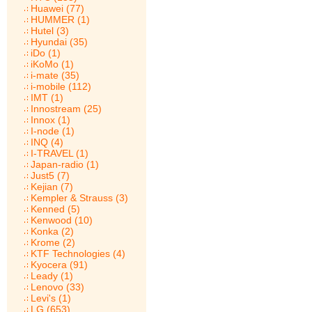
Huawei (77)
HUMMER (1)
Hutel (3)
Hyundai (35)
iDo (1)
iKoMo (1)
i-mate (35)
i-mobile (112)
IMT (1)
Innostream (25)
Innox (1)
I-node (1)
INQ (4)
I-TRAVEL (1)
Japan-radio (1)
Just5 (7)
Kejian (7)
Kempler & Strauss (3)
Kenned (5)
Kenwood (10)
Konka (2)
Krome (2)
KTF Technologies (4)
Kyocera (91)
Leady (1)
Lenovo (33)
Levi's (1)
LG (653)