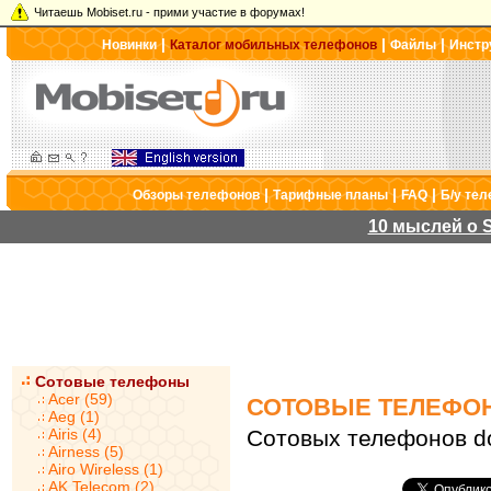
Читаешь Mobiset.ru - прими участие в форумах!
|
|
|
Новинки
Каталог мобильных телефонов
Файлы
Инстр
|
|
|
Обзоры телефонов
Тарифные планы
FAQ
Б/у те
10 мыслей о S
Сотовые телефоны
Acer (59)
СОТОВЫЕ ТЕЛЕФО
Aeg (1)
Airis (4)
Сотовых телефонов d
Airness (5)
Airo Wireless (1)
AK Telecom (2)