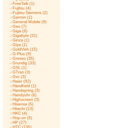
FreeTalk (1)
Fujitsu (4)
Fujitsu Siemens (2)
Garmin (1)
General Mobile (9)
Geo (7)
Giga (6)
Gigabyte (31)
Ginza (1)
Giya (1)
GoldVish (15)
G-Plus (9)
Gresso (35)
Grundig (33)
GSL (1)
GTran (3)
Gvc (3)
Haier (92)
Handheld (1)
Handspring (3)
Handyuhr (6)
Highscreen (3)
Hisense (5)
Hitachi (13)
HKC (4)
Hop-on (5)
HP (27)
HTC (135)