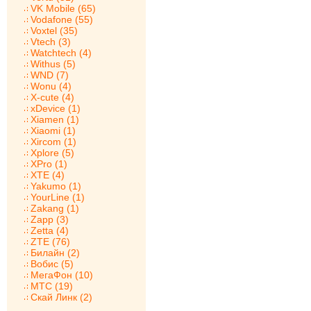
VK Mobile (65)
Vodafone (55)
Voxtel (35)
Vtech (3)
Watchtech (4)
Withus (5)
WND (7)
Wonu (4)
X-cute (4)
xDevice (1)
Xiamen (1)
Xiaomi (1)
Xircom (1)
Xplore (5)
XPro (1)
XTE (4)
Yakumo (1)
YourLine (1)
Zakang (1)
Zapp (3)
Zetta (4)
ZTE (76)
Билайн (2)
Вобис (5)
МегаФон (10)
МТС (19)
Скай Линк (2)