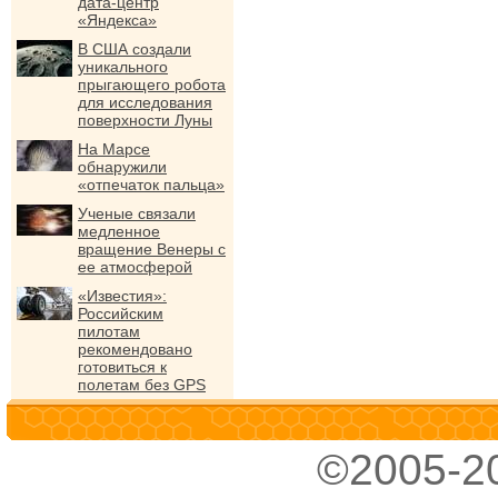
дата-центр
«Яндекса»
В США создали
уникального
прыгающего робота
для исследования
поверхности Луны
На Марсе
обнаружили
«отпечаток пальца»
Ученые связали
медленное
вращение Венеры с
ее атмосферой
«Известия»:
Российским
пилотам
рекомендовано
готовиться к
полетам без GPS
©2005-2