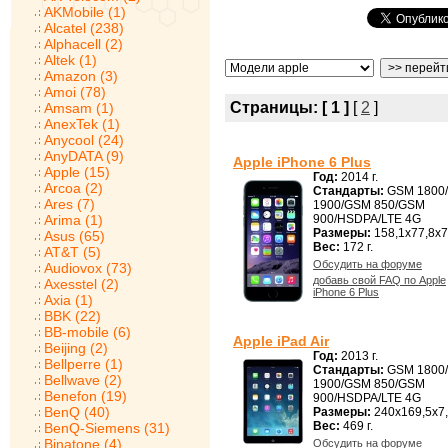
AKMobile (1)
Alcatel (238)
Alphacell (2)
Altek (1)
Amazon (3)
Amoi (78)
Страницы:
[ 1 ]
[
2
]
Amsam (1)
AnexTek (1)
Anycool (24)
AnyDATA (9)
Apple iPhone 6 Plus
Apple (15)
Год:
2014 г.
Arcoa (2)
Стандарты:
GSM 1800
Ares (7)
1900/GSM 850/GSM
Arima (1)
900/HSDPA/LTE 4G
Размеры:
158,1x77,8x7
Asus (65)
Вес:
172 г.
AT&T (5)
Обсудить на форуме
Audiovox (73)
добавь свой FAQ по Apple
Axesstel (2)
iPhone 6 Plus
Axia (1)
BBK (22)
BB-mobile (6)
Apple iPad Air
Beijing (2)
Год:
2013 г.
Bellperre (1)
Стандарты:
GSM 1800
Bellwave (2)
1900/GSM 850/GSM
Benefon (19)
900/HSDPA/LTE 4G
BenQ (40)
Размеры:
240x169,5x7
Вес:
469 г.
BenQ-Siemens (31)
Binatone (4)
Обсудить на форуме