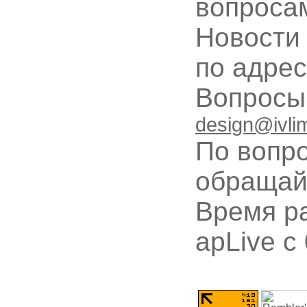
вопроса
Новости
по адре
Вопрос
design@ivli
По вопр
обращай
Время ра
apLive c