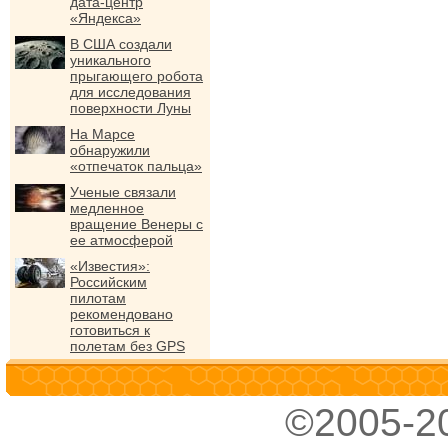
дата-центр
«Яндекса»
В США создали
уникального
прыгающего робота
для исследования
поверхности Луны
На Марсе
обнаружили
«отпечаток пальца»
Ученые связали
медленное
вращение Венеры с
ее атмосферой
«Известия»:
Российским
пилотам
рекомендовано
готовиться к
полетам без GPS
©2005-2