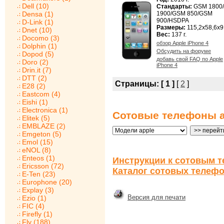
Dell (10)
Стандарты:
GSM 1800
Densa (1)
1900/GSM 850/GSM
900/HSDPA
D-Link (1)
Размеры:
115,2x58,6x9
Dnet (10)
Вес:
137 г.
Docomo (3)
обзор Apple iPhone 4
Dolphin (1)
Обсудить на форуме
Dopod (5)
добавь свой FAQ по Apple
Doro (2)
iPhone 4
Drin.it (7)
DTT (2)
Страницы:
[ 1 ]
[
2
]
E28 (2)
Eastcom (4)
Eishi (1)
Electronica (1)
Сотовые телефоны a
Elitek (5)
EMBLAZE (2)
Emgeton (5)
Emol (15)
eNOL (8)
Enteos (1)
Инструкции к сотовым т
Ericsson (72)
Каталог сотовых телефо
E-Ten (23)
Europhone (20)
Explay (3)
Версия для печати
Ezio (1)
FIC (4)
Firefly (1)
Fly (188)