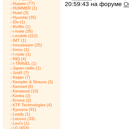
20:59:43 на форуме
О
Huawei (77)
HUMMER (1)
Hutel (3)
Hyundai (35)
iDo (1)
iKoMo (1)
i-mate (35)
i-mobile (112)
IMT (1)
Innostream (25)
Innox (1)
I-node (1)
INQ (4)
I-TRAVEL (1)
Japan-radio (1)
Just5 (7)
Kejian (7)
Kempler & Strauss (3)
Kenned (5)
Kenwood (10)
Konka (2)
Krome (2)
KTF Technologies (4)
Kyocera (91)
Leady (1)
Lenovo (33)
Levi's (1)
LG (653)