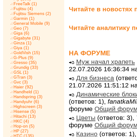
FreeTalk (1)
Читайте в новостях 
Fujitsu (4)
Fujitsu Siemens (2)
Garmin (1)
General Mobile (9)
Читайте аналитику 
Geo (7)
Giga (6)
Gigabyte (31)
Ginza (1)
Giya (1)
НА ФОРУМЕ
GoldVish (15)
G-Plus (9)
Муж начал храпеть
Gresso (35)
Grundig (33)
22.07.2026 16:36:34 
GSL (1)
Для бизнеса
(ответо
GTran (3)
Gvc (3)
21.07.2026 11:51:12 
Haier (92)
Handheld (1)
Динамические блок
Handspring (3)
(ответов: 1),
fanatkaMi
Handyuhr (6)
Highscreen (3)
форуме
Общий фору
Hisense (5)
Hitachi (13)
Цветы
(ответов: 3),
HKC (4)
форуме
Общий фору
Hop-on (5)
HP (27)
Казино
(ответов: 1)
HTC (135)