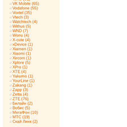
VK Mobile (65)
Vodafone (55)
Voxtel (35)
Vtech (3)
Watchtech (4)
Withus (5)
WND (7)
Wonu (4)
X-cute (4)
xDevice (1)
Xiamen (1)
Xiaomi (1)
Xircom (1)
Xplore (5)
XPro (1)
XTE (4)
Yakumo (1)
YourLine (1)
Zakang (1)
Zapp (3)
Zetta (4)
ZTE (76)
Билайн (2)
Вобис (5)
МегаФон (10)
МТС (19)
Скай Линк (2)