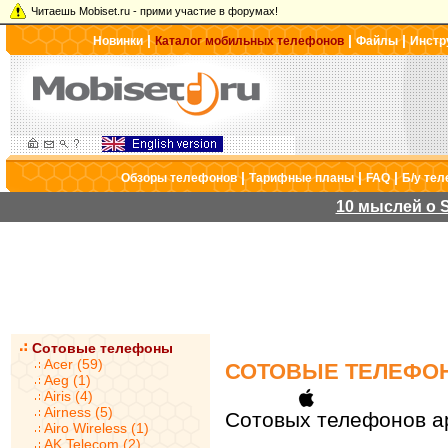
Читаешь Mobiset.ru - прими участие в форумах!
|
|
|
Новинки
Каталог мобильных телефонов
Файлы
Инстр
|
|
|
Обзоры телефонов
Тарифные планы
FAQ
Б/у те
10 мыслей о S
Сотовые телефоны
Acer (59)
СОТОВЫЕ ТЕЛЕФО
Aeg (1)
Airis (4)
Airness (5)
Сотовых телефонов ap
Airo Wireless (1)
AK Telecom (2)