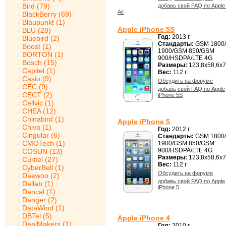
Bird (79)
добавь свой FAQ по Apple
Air
BlackBerry (69)
Blaupunkt (1)
Apple iPhone 5S
BLU (28)
Год:
2013 г.
Bluebird (2)
Стандарты:
GSM 1800
Boost (1)
1900/GSM 850/GSM
BORTON (1)
900/HSDPA/LTE 4G
Bosch (15)
Размеры:
123,8x58,6x7
Capitel (1)
Вес:
112 г.
Casio (9)
Обсудить на форуме
CEC (9)
добавь свой FAQ по Apple
CECT (2)
iPhone 5S
Cellvic (1)
CHEA (12)
Chinabird (1)
Apple iPhone 5
Chiva (1)
Год:
2012 г.
Cingular (6)
Стандарты:
GSM 1800
CMOTech (1)
1900/GSM 850/GSM
900/HSDPA/LTE 4G
COSUN (13)
Размеры:
123,8x58,6x7
Curitel (27)
Вес:
112 г.
CyberBell (1)
Обсудить на форуме
Daewoo (2)
добавь свой FAQ по Apple
Dallab (1)
iPhone 5
Dancal (1)
Danger (2)
DataWind (1)
DBTel (5)
Apple iPhone 4
DealMakers (1)
Год:
2010 г.