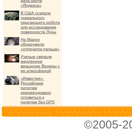
дата-центр
«Яндекса»
В США создали
уникального
прыгающего робота
для исследования
поверхности Луны
На Марсе
обнаружили
«отпечаток пальца»
Ученые связали
медленное
вращение Венеры с
ее атмосферой
«Известия»:
Российским
пилотам
рекомендовано
готовиться к
полетам без GPS
©2005-2