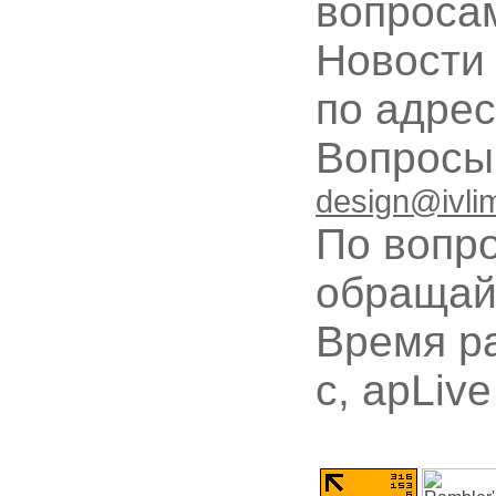
вопроса
Новости
по адре
Вопрос
design@ivli
По вопр
обращай
Время ра
с, apLive