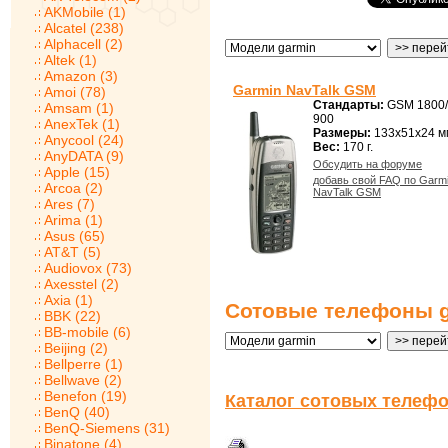
AKMobile (1)
Alcatel (238)
Alphacell (2)
Altek (1)
Amazon (3)
Garmin NavTalk GSM
Amoi (78)
Стандарты:
GSM 1800
Amsam (1)
900
AnexTek (1)
Размеры:
133x51x24 м
Anycool (24)
Вес:
170 г.
AnyDATA (9)
Обсудить на форуме
Apple (15)
добавь свой FAQ по Garm
Arcoa (2)
NavTalk GSM
Ares (7)
Arima (1)
Asus (65)
AT&T (5)
Audiovox (73)
Axesstel (2)
Axia (1)
Сотовые телефоны g
BBK (22)
BB-mobile (6)
Beijing (2)
Bellperre (1)
Bellwave (2)
Benefon (19)
Каталог сотовых телефо
BenQ (40)
BenQ-Siemens (31)
Binatone (4)