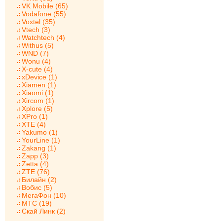
VK Mobile (65)
Vodafone (55)
Voxtel (35)
Vtech (3)
Watchtech (4)
Withus (5)
WND (7)
Wonu (4)
X-cute (4)
xDevice (1)
Xiamen (1)
Xiaomi (1)
Xircom (1)
Xplore (5)
XPro (1)
XTE (4)
Yakumo (1)
YourLine (1)
Zakang (1)
Zapp (3)
Zetta (4)
ZTE (76)
Билайн (2)
Вобис (5)
МегаФон (10)
МТС (19)
Скай Линк (2)