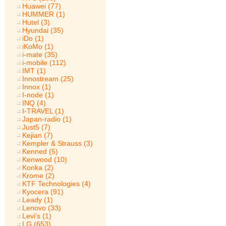
Huawei (77)
HUMMER (1)
Hutel (3)
Hyundai (35)
iDo (1)
iKoMo (1)
i-mate (35)
i-mobile (112)
IMT (1)
Innostream (25)
Innox (1)
I-node (1)
INQ (4)
I-TRAVEL (1)
Japan-radio (1)
Just5 (7)
Kejian (7)
Kempler & Strauss (3)
Kenned (5)
Kenwood (10)
Konka (2)
Krome (2)
KTF Technologies (4)
Kyocera (91)
Leady (1)
Lenovo (33)
Levi's (1)
LG (653)