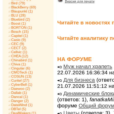
Версия для печати
Bird (79)
BlackBerry (69)
Blaupunkt (1)
BLU (28)
Bluebird (2)
Читайте в новостях 
Boost (1)
BORTON (1)
Bosch (15)
Capitel (1)
Читайте аналитику 
Casio (9)
CEC (9)
CECT (2)
Cellvic (1)
CHEA (12)
НА ФОРУМЕ
Chinabird (1)
Chiva (1)
Муж начал храпеть
Cingular (6)
22.07.2026 16:36:34 
CMOTech (1)
COSUN (13)
Для бизнеса
(ответо
Curitel (27)
CyberBell (1)
21.07.2026 11:51:12 
Daewoo (2)
Динамические блок
Dallab (1)
Dancal (1)
(ответов: 1),
fanatkaMi
Danger (2)
форуме
Общий фору
DataWind (1)
DBTel (5)
Цветы
(ответов: 3),
DealMakers (1)