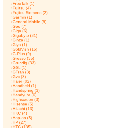
FreeTalk (1)
Fujitsu (4)
Fujitsu Siemens (2)
Garmin (1)
General Mobile (9)
Geo (7)
Giga (6)
Gigabyte (31)
Ginza (1)
Giya (1)
GoldVish (15)
G-Plus (9)
Gresso (35)
Grundig (33)
GSL (1)
GTran (3)
Gvc (3)
Haier (92)
Handheld (1)
Handspring (3)
Handyuhr (6)
Highscreen (3)
Hisense (5)
Hitachi (13)
HKC (4)
Hop-on (5)
HP (27)
HTC (135)