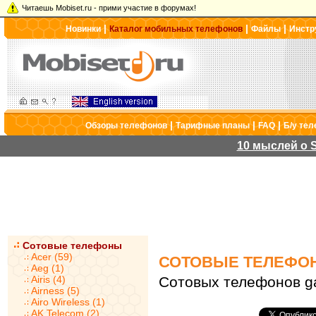
Читаешь Mobiset.ru - прими участие в форумах!
|
|
|
Новинки
Каталог мобильных телефонов
Файлы
Инстр
|
|
|
Обзоры телефонов
Тарифные планы
FAQ
Б/у те
10 мыслей о S
Сотовые телефоны
Acer (59)
СОТОВЫЕ ТЕЛЕФО
Aeg (1)
Airis (4)
Сотовых телефонов ga
Airness (5)
Airo Wireless (1)
AK Telecom (2)