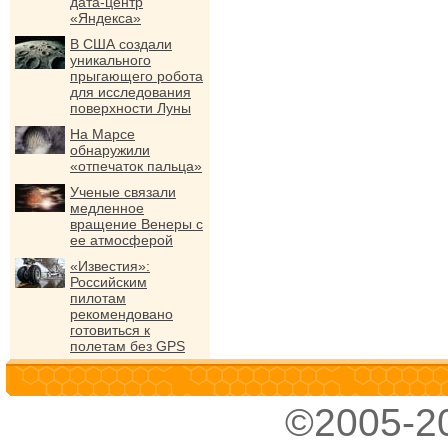
дата-центр
«Яндекса»
В США создали
уникального
прыгающего робота
для исследования
поверхности Луны
На Марсе
обнаружили
«отпечаток пальца»
Ученые связали
медленное
вращение Венеры с
ее атмосферой
«Известия»:
Российским
пилотам
рекомендовано
готовиться к
полетам без GPS
©2005-2