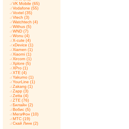
VK Mobile (65)
Vodafone (55)
Voxtel (35)
Vtech (3)
Watchtech (4)
Withus (5)
WND (7)
Wonu (4)
X-cute (4)
xDevice (1)
Xiamen (1)
Xiaomi (1)
Xircom (1)
Xplore (5)
XPro (1)
XTE (4)
Yakumo (1)
YourLine (1)
Zakang (1)
Zapp (3)
Zetta (4)
ZTE (76)
Билайн (2)
Вобис (5)
МегаФон (10)
МТС (19)
Скай Линк (2)