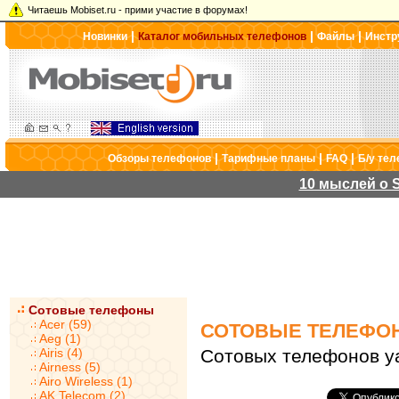
Читаешь Mobiset.ru - прими участие в форумах!
|
|
|
Новинки
Каталог мобильных телефонов
Файлы
Инстр
|
|
|
Обзоры телефонов
Тарифные планы
FAQ
Б/у те
10 мыслей о S
Сотовые телефоны
Acer (59)
СОТОВЫЕ ТЕЛЕФО
Aeg (1)
Airis (4)
Сотовых телефонов ya
Airness (5)
Airo Wireless (1)
AK Telecom (2)