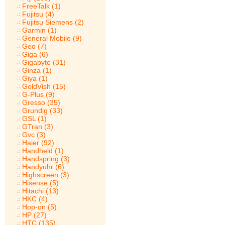
FreeTalk (1)
Fujitsu (4)
Fujitsu Siemens (2)
Garmin (1)
General Mobile (9)
Geo (7)
Giga (6)
Gigabyte (31)
Ginza (1)
Giya (1)
GoldVish (15)
G-Plus (9)
Gresso (35)
Grundig (33)
GSL (1)
GTran (3)
Gvc (3)
Haier (92)
Handheld (1)
Handspring (3)
Handyuhr (6)
Highscreen (3)
Hisense (5)
Hitachi (13)
HKC (4)
Hop-on (5)
HP (27)
HTC (135)