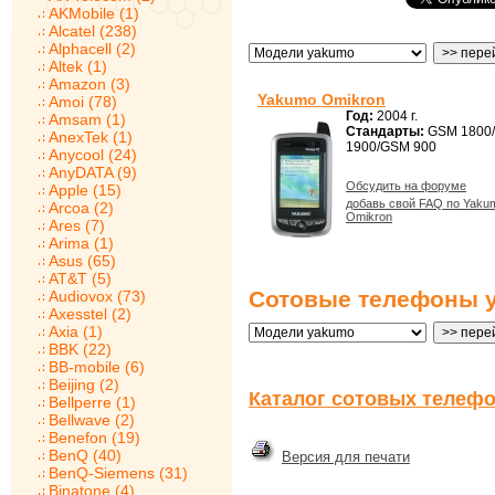
AKMobile (1)
Alcatel (238)
Alphacell (2)
Altek (1)
Amazon (3)
Yakumo Omikron
Amoi (78)
Год:
2004 г.
Amsam (1)
Стандарты:
GSM 1800
AnexTek (1)
1900/GSM 900
Anycool (24)
AnyDATA (9)
Обсудить на форуме
Apple (15)
добавь свой FAQ по Yaku
Arcoa (2)
Omikron
Ares (7)
Arima (1)
Asus (65)
AT&T (5)
Сотовые телефоны y
Audiovox (73)
Axesstel (2)
Axia (1)
BBK (22)
BB-mobile (6)
Beijing (2)
Каталог сотовых телефо
Bellperre (1)
Bellwave (2)
Benefon (19)
BenQ (40)
Версия для печати
BenQ-Siemens (31)
Binatone (4)