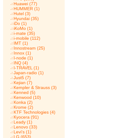
Huawei (77)
HUMMER (1)
Hutel (3)
Hyundai (35)
iDo (1)
iKoMo (1)
i-mate (35)
i-mobile (112)
IMT (1)
Innostream (25)
Innox (1)
I-node (1)
INQ (4)
I-TRAVEL (1)
Japan-radio (1)
Just5 (7)
Kejian (7)
Kempler & Strauss (3)
Kenned (5)
Kenwood (10)
Konka (2)
Krome (2)
KTF Technologies (4)
Kyocera (91)
Leady (1)
Lenovo (33)
Levi's (1)
LG (653)