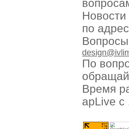
вопроса
Новости
по адре
Вопрос
design@ivli
По вопр
обращай
Время ра
apLive c