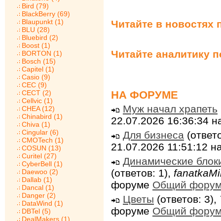
Bird (79)
BlackBerry (69)
Blaupunkt (1)
Читайте в новостях 
BLU (28)
Bluebird (2)
Boost (1)
Читайте аналитику 
BORTON (1)
Bosch (15)
Capitel (1)
Casio (9)
CEC (9)
НА ФОРУМЕ
CECT (2)
Cellvic (1)
Муж начал храпеть
CHEA (12)
Chinabird (1)
22.07.2026 16:36:34 
Chiva (1)
Cingular (6)
Для бизнеса
(ответо
CMOTech (1)
21.07.2026 11:51:12 
COSUN (13)
Curitel (27)
Динамические блок
CyberBell (1)
(ответов: 1),
fanatkaMi
Daewoo (2)
Dallab (1)
форуме
Общий фору
Dancal (1)
Danger (2)
Цветы
(ответов: 3),
DataWind (1)
форуме
Общий фору
DBTel (5)
DealMakers (1)