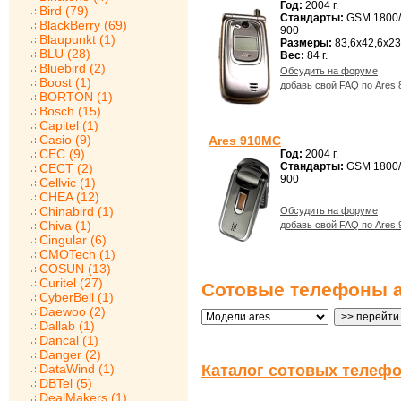
Год:
2004 г.
Bird (79)
Стандарты:
GSM 1800
BlackBerry (69)
900
Blaupunkt (1)
Размеры:
83,6x42,6x23
BLU (28)
Вес:
84 г.
Bluebird (2)
Обсудить на форуме
Boost (1)
добавь свой FAQ по Ares
BORTON (1)
Bosch (15)
Capitel (1)
Casio (9)
Ares 910MC
CEC (9)
Год:
2004 г.
Стандарты:
GSM 1800
CECT (2)
900
Cellvic (1)
CHEA (12)
Chinabird (1)
Обсудить на форуме
Chiva (1)
добавь свой FAQ по Ares
Cingular (6)
CMOTech (1)
COSUN (13)
Curitel (27)
Сотовые телефоны a
CyberBell (1)
Daewoo (2)
Dallab (1)
Dancal (1)
Danger (2)
DataWind (1)
Каталог сотовых телефо
DBTel (5)
DealMakers (1)