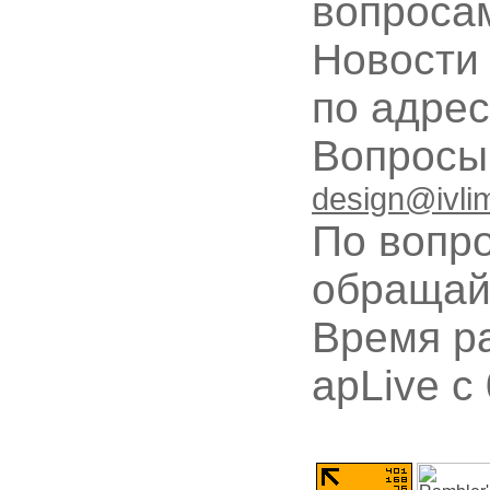
вопроса
Новости
по адре
Вопрос
design@ivli
По вопр
обращай
Время ра
apLive c