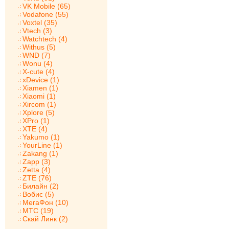
VK Mobile (65)
Vodafone (55)
Voxtel (35)
Vtech (3)
Watchtech (4)
Withus (5)
WND (7)
Wonu (4)
X-cute (4)
xDevice (1)
Xiamen (1)
Xiaomi (1)
Xircom (1)
Xplore (5)
XPro (1)
XTE (4)
Yakumo (1)
YourLine (1)
Zakang (1)
Zapp (3)
Zetta (4)
ZTE (76)
Билайн (2)
Вобис (5)
МегаФон (10)
МТС (19)
Скай Линк (2)