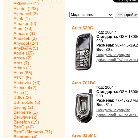
AKMobile (1)
Alcatel (238)
Alphacell (2)
Altek (1)
Amazon (3)
Ares 620C
Amoi (78)
Год:
2004 г.
Amsam (1)
Стандарты:
GSM 1800
AnexTek (1)
900
Anycool (24)
Размеры:
98x44,5x19,2
AnyDATA (9)
Вес:
80 г.
Apple (15)
Обсудить на форуме
Arcoa (2)
добавь свой FAQ по Ares
Ares (7)
Arima (1)
Asus (65)
AT&T (5)
Audiovox (73)
Ares 701BC
Axesstel (2)
Год:
2004 г.
Стандарты:
GSM 1800
Axia (1)
900
BBK (22)
Размеры:
77x43x23 мм
BB-mobile (6)
Вес:
81 г.
Beijing (2)
Обсудить на форуме
Bellperre (1)
добавь свой FAQ по Ares
Bellwave (2)
Benefon (19)
BenQ (40)
BenQ-Siemens (31)
Ares 815MC
Binatone (4)