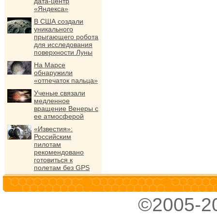
дата-центр
«Яндекса»
В США создали
уникального
прыгающего робота
для исследования
поверхности Луны
На Марсе
обнаружили
«отпечаток пальца»
Ученые связали
медленное
вращение Венеры с
ее атмосферой
«Известия»:
Российским
пилотам
рекомендовано
готовиться к
полетам без GPS
©2005-2