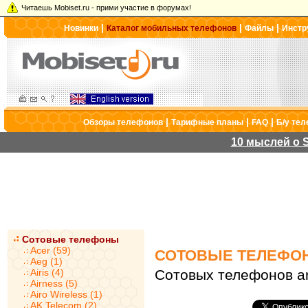
Читаешь Mobiset.ru - прими участие в форумах!
|
|
|
Новинки
Каталог мобильных телефонов
Файлы
Инстр
|
|
|
Обзоры телефонов
Тарифные планы
FAQ
Б/у те
10 мыслей о S
Сотовые телефоны
Acer (59)
СОТОВЫЕ ТЕЛЕФО
Aeg (1)
Airis (4)
Сотовых телефонов ar
Airness (5)
Airo Wireless (1)
AK Telecom (2)