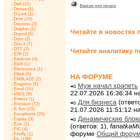
Dell (10)
Версия для печати
Densa (1)
D-Link (1)
Dnet (10)
Docomo (3)
Dolphin (1)
Читайте в новостях 
Dopod (5)
Doro (2)
Drin.it (7)
DTT (2)
Читайте аналитику 
E28 (2)
Eastcom (4)
Eishi (1)
Electronica (1)
Elitek (5)
НА ФОРУМЕ
EMBLAZE (2)
Emgeton (5)
Муж начал храпеть
Emol (15)
22.07.2026 16:36:34 
eNOL (8)
Enteos (1)
Для бизнеса
(ответо
Ericsson (72)
21.07.2026 11:51:12 
E-Ten (23)
Europhone (20)
Динамические блок
Explay (3)
Ezio (1)
(ответов: 1),
fanatkaMi
FIC (4)
форуме
Общий фору
Firefly (1)
Fly (188)