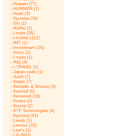
Huawei (77)
HUMMER (1)
Hutel (3)
Hyundai (35)
iDo (1)
iKoMo (1)
i-mate (35)
i-mobile (112)
IMT (1)
Innostream (25)
Innox (1)
I-node (1)
INQ (4)
I-TRAVEL (1)
Japan-radio (1)
Just5 (7)
Kejian (7)
Kempler & Strauss (3)
Kenned (5)
Kenwood (10)
Konka (2)
Krome (2)
KTF Technologies (4)
Kyocera (91)
Leady (1)
Lenovo (33)
Levi's (1)
LG (653)