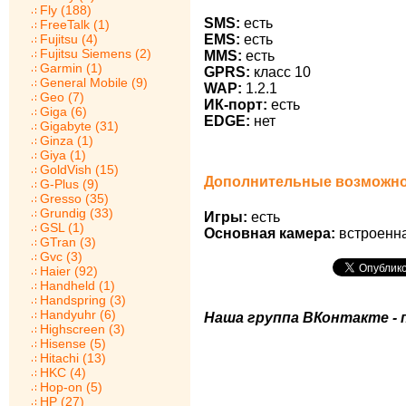
Fly (188)
SMS:
есть
FreeTalk (1)
Fujitsu (4)
EMS:
есть
Fujitsu Siemens (2)
MMS:
есть
Garmin (1)
GPRS:
класс 10
General Mobile (9)
WAP:
1.2.1
Geo (7)
ИК-порт:
есть
Giga (6)
EDGE:
нет
Gigabyte (31)
Ginza (1)
Giya (1)
GoldVish (15)
Дополнительные возможно
G-Plus (9)
Gresso (35)
Grundig (33)
Игры:
есть
GSL (1)
Основная камера:
встроенна
GTran (3)
Gvc (3)
Haier (92)
Handheld (1)
Handspring (3)
Handyuhr (6)
Наша группа ВКонтакте - 
Highscreen (3)
Hisense (5)
Hitachi (13)
HKC (4)
Hop-on (5)
HP (27)