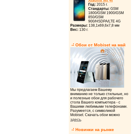
Xiaomi Mi 4i
Год:
2015 г.
Стандарты:
GSM
1800/GSM 1900/GSM
850/GSM
900/HSDPA/LTE 4G
Размеры:
138,1x69,6x7,8 мм
Вес:
130 г.
Обои от Mobiset на май
Мы предлагаем Вашему
вниманию не только стильные, но
и полезные обои для рабочего
стола Вашего компьютера - с
Вашими любимыми телефонами.
Разумеется, с символикой
Mobiset. Скачать обои можно
здесь
.
Новинки на рынке