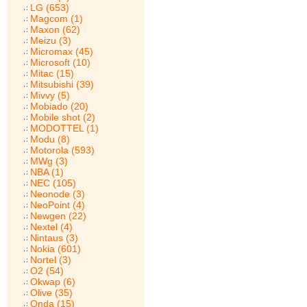
LG (653)
Magcom (1)
Maxon (62)
Meizu (3)
Micromax (45)
Microsoft (10)
Mitac (15)
Mitsubishi (39)
Mivvy (5)
Mobiado (20)
Mobile shot (2)
MODOTTEL (1)
Modu (8)
Motorola (593)
MWg (3)
NBA (1)
NEC (105)
Neonode (3)
NeoPoint (4)
Newgen (22)
Nextel (4)
Nintaus (3)
Nokia (601)
Nortel (3)
O2 (54)
Okwap (6)
Olive (35)
Onda (15)