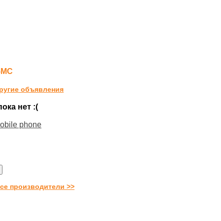
5MC
ругие объявления
ка нет :(
obile phone
се производители >>