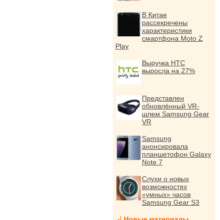
В Китае
рассекречены
характеристики
смартфона Moto Z
Play
Выручка HTC
выросла на 27%
Представлен
обновлённый VR-
шлем Samsung Gear
VR
Samsung
анонсировала
планшетофон Galaxy
Note 7
Слухи о новых
возможностях
«умных» часов
Samsung Gear S3
Новые материалы