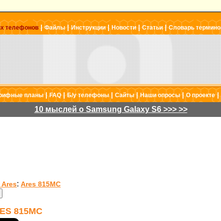
|
|
|
|
|
ых телефонов
Файлы
Инструкции
Новости
Статьи
Словарь термино
|
|
|
|
|
|
рифные планы
FAQ
Б/у телефоны
Сайты
Наши опросы
О проекте
10 мыслей о Samsung Galaxy S6 >>> >>
:
 Ares
Ares 815MC
ES 815MC