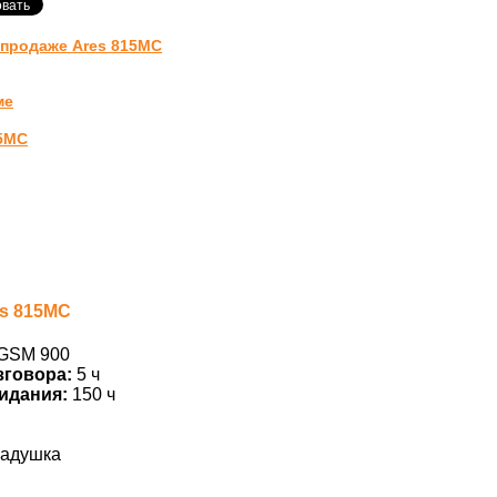
-продаже Ares 815MC
ме
15MC
es 815MC
GSM 900
зговора:
5 ч
идания:
150 ч
адушка