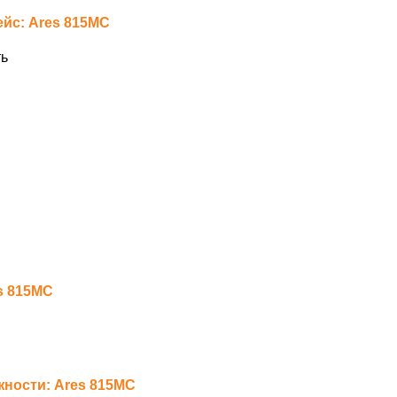
йс: Ares 815MC
ь
s 815MC
ности: Ares 815MC