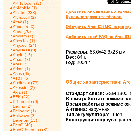
AK Telecom (2)
AKMobile (1)
Добавить объявление о купле
Alcatel (238)
Купля-продажа телефонов
Alphacell (2)
Altek (1)
Amazon (3)
Обсудить Ares 815MC на фору
Amoi (78)
Amsam (1)
Добавить свой FAQ по Ares 8
AnexTek (1)
Anycool (24)
AnyDATA (9)
Размеры:
83,6x42,6x23 мм
Apple (15)
Вес:
84 г.
Arcoa (2)
Год:
2004 г.
Ares (7)
Arima (1)
Asus (65)
AT&T (5)
Общие характеристики: Ar
Audiovox (73)
Axesstel (2)
Axia (1)
Стандарт связи:
GSM 1800, 
BBK (22)
Время работы в режиме ра
BB-mobile (6)
Время работы в режиме ож
Beijing (2)
Антенна:
наружная
Bellperre (1)
Тип аккумулятора:
Li-Ion
Bellwave (2)
Конструкция корпуса:
раскл
Benefon (19)
BenQ (40)
BenQ-Siemens (31)