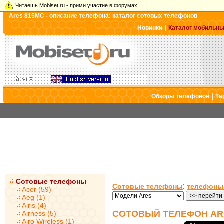
Читаешь Mobiset.ru - прими участие в форумах!
Ares 815MC - описание телефона: каталог сотовых телефонов
|
Новинки
Каталог мобильн
|
Обзоры телефонов
Та
Сотовые телефоны
:
Сотовые телефоны
телефоны
Acer (59)
Aeg (1)
Airis (4)
СОТОВЫЙ ТЕЛЕФОН AR
Airness (5)
Airo Wireless (1)