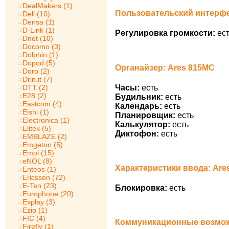
DealMakers (1)
Пользовательский интерфе
Dell (10)
Densa (1)
D-Link (1)
Регулировка громкости:
ест
Dnet (10)
Docomo (3)
Dolphin (1)
Dopod (5)
Органайзер: Ares 815MC
Doro (2)
Drin.it (7)
Часы:
есть
DTT (2)
E28 (2)
Будильник:
есть
Eastcom (4)
Календарь:
есть
Eishi (1)
Планировщик:
есть
Electronica (1)
Калькулятор:
есть
Elitek (5)
Диктофон:
есть
EMBLAZE (2)
Emgeton (5)
Emol (15)
eNOL (8)
Характеристики ввода: Are
Enteos (1)
Ericsson (72)
E-Ten (23)
Блокировка:
есть
Europhone (20)
Explay (3)
Ezio (1)
FIC (4)
Коммуникационные возмож
Firefly (1)