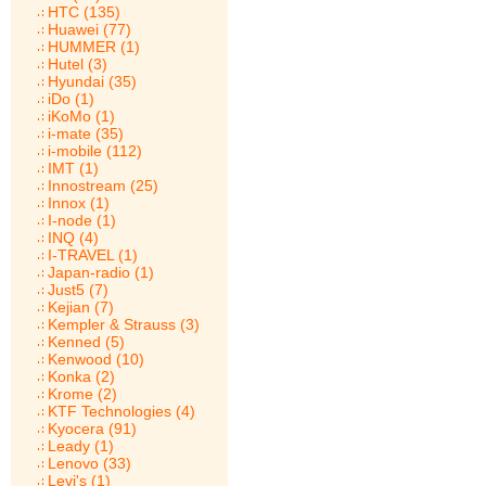
HTC (135)
Huawei (77)
HUMMER (1)
Hutel (3)
Hyundai (35)
iDo (1)
iKoMo (1)
i-mate (35)
i-mobile (112)
IMT (1)
Innostream (25)
Innox (1)
I-node (1)
INQ (4)
I-TRAVEL (1)
Japan-radio (1)
Just5 (7)
Kejian (7)
Kempler & Strauss (3)
Kenned (5)
Kenwood (10)
Konka (2)
Krome (2)
KTF Technologies (4)
Kyocera (91)
Leady (1)
Lenovo (33)
Levi's (1)