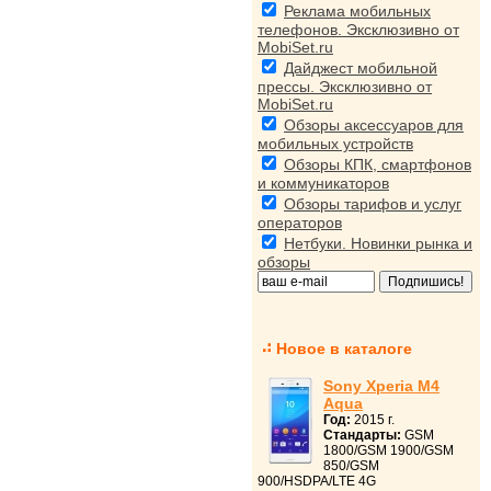
Реклама мобильных
телефонов. Эксклюзивно от
MobiSet.ru
Дайджест мобильной
прессы. Эксклюзивно от
MobiSet.ru
Обзоры аксессуаров для
мобильных устройств
Обзоры КПК, смартфонов
и коммуникаторов
Обзоры тарифов и услуг
операторов
Нетбуки. Новинки рынка и
обзоры
Новое в каталоге
Sony Xperia M4
Aqua
Год:
2015 г.
Стандарты:
GSM
1800/GSM 1900/GSM
850/GSM
900/HSDPA/LTE 4G