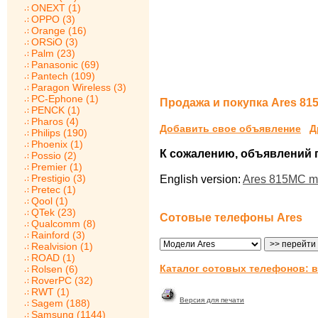
ONEXT (1)
OPPO (3)
Orange (16)
ORSiO (3)
Palm (23)
Panasonic (69)
Pantech (109)
Paragon Wireless (3)
PC-Ephone (1)
Продажа и покупка Ares 81
PENCK (1)
Pharos (4)
Добавить свое объявление
Д
Philips (190)
Phoenix (1)
К сожалению, объявлений по
Possio (2)
Premier (1)
Prestigio (3)
English version:
Ares 815MC m
Pretec (1)
Qool (1)
QTek (23)
Сотовые телефоны Ares
Qualcomm (8)
Rainford (3)
Realvision (1)
ROAD (1)
Каталог сотовых телефонов: в
Rolsen (6)
RoverPC (32)
RWT (1)
Версия для печати
Sagem (188)
Samsung (1144)