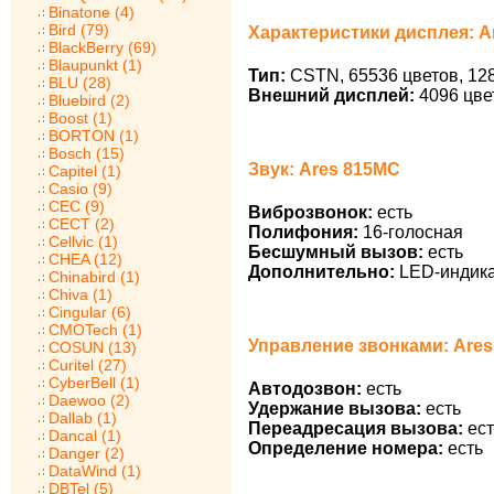
Binatone (4)
Bird (79)
Характеристики дисплея: A
BlackBerry (69)
Blaupunkt (1)
Тип:
CSTN, 65536 цветов, 128
BLU (28)
Внешний дисплей:
4096 цве
Bluebird (2)
Boost (1)
BORTON (1)
Bosch (15)
Звук: Ares 815MC
Capitel (1)
Casio (9)
CEC (9)
Виброзвонок:
есть
CECT (2)
Полифония:
16-голосная
Cellvic (1)
Бесшумный вызов:
есть
CHEA (12)
Дополнительно:
LED-индикат
Chinabird (1)
Chiva (1)
Cingular (6)
CMOTech (1)
Управление звонками: Are
COSUN (13)
Curitel (27)
CyberBell (1)
Автодозвон:
есть
Daewoo (2)
Удержание вызова:
есть
Dallab (1)
Переадресация вызова:
ест
Dancal (1)
Определение номера:
есть
Danger (2)
DataWind (1)
DBTel (5)