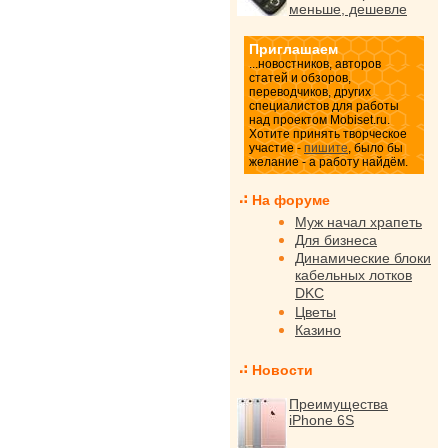
меньше, дешевле
Приглашаем
...новостников, авторов
статей и обзоров,
переводчиков, других
специалистов для работы
над проектом Mobiset.ru.
Хотите принять творческое
участие -
пишите
, было бы
желание - а работу найдём.
На форуме
Муж начал храпеть
Для бизнеса
Динамические блоки
кабельных лотков
DKC
Цветы
Казино
Новости
Преимущества
iPhone 6S