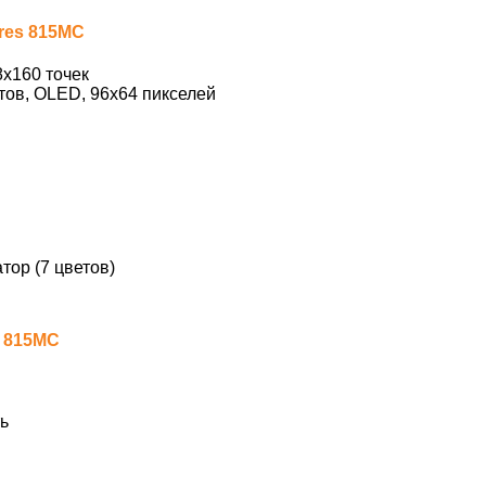
res 815MC
х160 точек
тов, OLED, 96х64 пикселей
ор (7 цветов)
s 815MC
ь