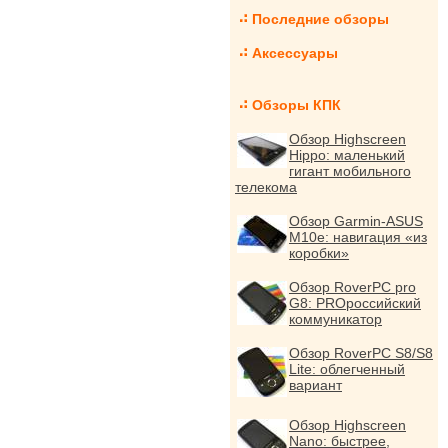
Последние обзоры
Аксессуары
Обзоры КПК
Обзор Highscreen
Hippo: маленький
гигант мобильного
телекома
Обзор Garmin-ASUS
M10e: навигация «из
коробки»
Обзор RoverPC pro
G8: PROроссийский
коммуникатор
Обзор RoverPC S8/S8
Lite: облегченный
вариант
Обзор Highscreen
Nano: быстрее,