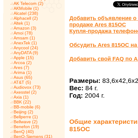
AK Telecom (2)
AKMobile (1)
Alcatel (238)
Добавить объявление о 
Alphacell (2)
Altek (1)
продаже Ares 815OC
Amazon (3)
Купля-продажа телефон
Amoi (78)
Amsam (1)
AnexTek (1)
Обсудить Ares 815OC н
Anycool (24)
AnyDATA (9)
Apple (15)
Добавить свой FAQ по A
Arcoa (2)
Ares (7)
Arima (1)
Asus (65)
Размеры:
83,6x42,6x
AT&T (5)
Вес:
84 г.
Audiovox (73)
Axesstel (2)
Год:
2004 г.
Axia (1)
BBK (22)
BB-mobile (6)
Beijing (2)
Bellperre (1)
Общие характеристик
Bellwave (2)
Benefon (19)
815OC
BenQ (40)
BenQ-Siemens (31)