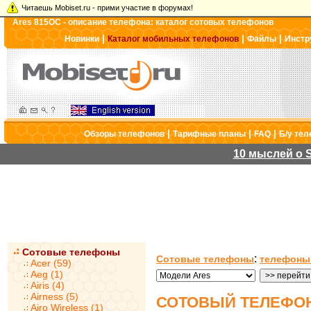
Читаешь Mobiset.ru - прими участие в форумах!
Ares 815OC - описание телефона: каталог сотовых телефонов
|
|
|
Новинки
Каталог мобильных телефонов
Файлы
Инстр
|
|
|
Обзоры телефонов
Тарифные планы
FAQ
Б/у те
10 мыслей о S
Сотовые телефоны
:
Сотовые телефоны
телефоны
Acer (59)
Aeg (1)
Airis (4)
Airness (5)
СОТОВЫЙ ТЕЛЕФОН
Airo Wireless (1)