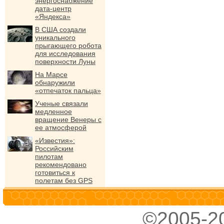
энергоснабжение
дата-центр
«Яндекса»
В США создали
уникального
прыгающего робота
для исследования
поверхности Луны
На Марсе
обнаружили
«отпечаток пальца»
Ученые связали
медленное
вращение Венеры с
ее атмосферой
«Известия»:
Российским
пилотам
рекомендовано
готовиться к
полетам без GPS
©2005-2