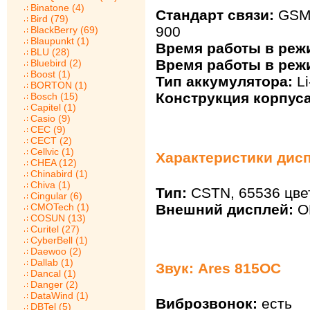
Binatone (4)
Стандарт связи:
GSM 
Bird (79)
900
BlackBerry (69)
Blaupunkt (1)
Время работы в реж
BLU (28)
Время работы в реж
Bluebird (2)
Boost (1)
Тип аккумулятора:
Li
BORTON (1)
Конструкция корпуса
Bosch (15)
Capitel (1)
Casio (9)
CEC (9)
CECT (2)
Cellvic (1)
Характеристики дисп
CHEA (12)
Chinabird (1)
Chiva (1)
Тип:
CSTN, 65536 цвет
Cingular (6)
Внешний дисплей:
O
CMOTech (1)
COSUN (13)
Curitel (27)
CyberBell (1)
Daewoo (2)
Dallab (1)
Звук: Ares 815OC
Dancal (1)
Danger (2)
DataWind (1)
Виброзвонок:
есть
DBTel (5)