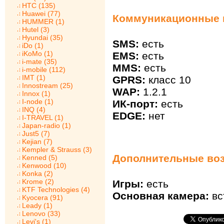
HTC (135)
Huawei (77)
Коммуникационные в
HUMMER (1)
Hutel (3)
Hyundai (35)
SMS:
есть
iDo (1)
iKoMo (1)
EMS:
есть
i-mate (35)
MMS:
есть
i-mobile (112)
IMT (1)
GPRS:
класс 10
Innostream (25)
WAP:
1.2.1
Innox (1)
I-node (1)
ИК-порт:
есть
INQ (4)
EDGE:
нет
I-TRAVEL (1)
Japan-radio (1)
Just5 (7)
Kejian (7)
Kempler & Strauss (3)
Дополнительные воз
Kenned (5)
Kenwood (10)
Konka (2)
Krome (2)
Игры:
есть
KTF Technologies (4)
Основная камера:
вс
Kyocera (91)
Leady (1)
Lenovo (33)
Levi's (1)