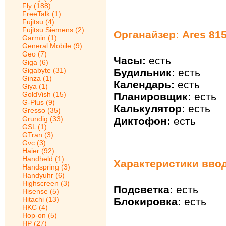
Fly (188)
FreeTalk (1)
Fujitsu (4)
Fujitsu Siemens (2)
Органайзер: Ares 81
Garmin (1)
General Mobile (9)
Geo (7)
Часы:
есть
Giga (6)
Gigabyte (31)
Будильник:
есть
Ginza (1)
Календарь:
есть
Giya (1)
GoldVish (15)
Планировщик:
есть
G-Plus (9)
Калькулятор:
есть
Gresso (35)
Grundig (33)
Диктофон:
есть
GSL (1)
GTran (3)
Gvc (3)
Haier (92)
Handheld (1)
Характеристики ввод
Handspring (3)
Handyuhr (6)
Highscreen (3)
Подсветка:
есть
Hisense (5)
Hitachi (13)
Блокировка:
есть
HKC (4)
Hop-on (5)
HP (27)