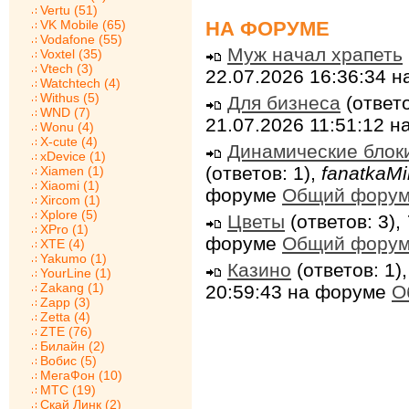
Vertu (51)
НА ФОРУМЕ
VK Mobile (65)
Vodafone (55)
Муж начал храпеть
Voxtel (35)
Vtech (3)
22.07.2026 16:36:34 
Watchtech (4)
Withus (5)
Для бизнеса
(ответо
WND (7)
21.07.2026 11:51:12 
Wonu (4)
X-cute (4)
Динамические блок
xDevice (1)
(ответов: 1),
fanatkaMi
Xiamen (1)
Xiaomi (1)
форуме
Общий фору
Xircom (1)
Xplore (5)
Цветы
(ответов: 3),
XPro (1)
форуме
Общий фору
XTE (4)
Yakumo (1)
Казино
(ответов: 1)
YourLine (1)
Zakang (1)
20:59:43 на форуме
О
Zapp (3)
Zetta (4)
ZTE (76)
Билайн (2)
Вобис (5)
МегаФон (10)
МТС (19)
Скай Линк (2)