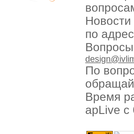
вопроса
Новости
по адре
Вопрос
design@ivli
По вопр
обращай
Время ра
apLive c