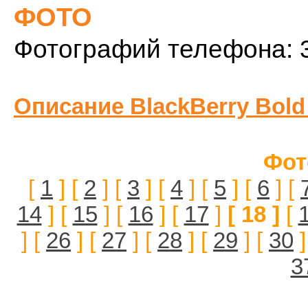
ФОТО
Фотографий телефона: 
Описание BlackBerry Bold
Фот
[
1
] [
2
] [
3
] [
4
] [
5
] [
6
] [
14
] [
15
] [
16
] [
17
]
[ 18 ]
[
] [
26
] [
27
] [
28
] [
29
] [
30
]
3