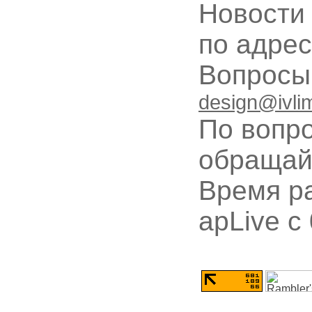
Новости
по адре
Вопрос
design@ivli
По вопр
обращай
Время ра
apLive c