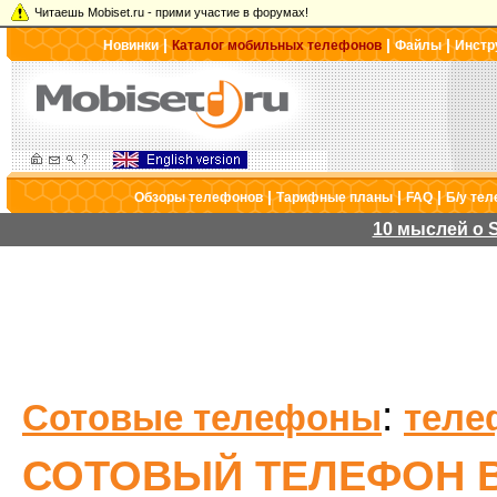
Читаешь Mobiset.ru - прими участие в форумах!
|
|
|
Новинки
Каталог мобильных телефонов
Файлы
Инстр
|
|
|
Обзоры телефонов
Тарифные планы
FAQ
Б/у те
10 мыслей о S
:
Сотовые телефоны
теле
СОТОВЫЙ ТЕЛЕФОН B