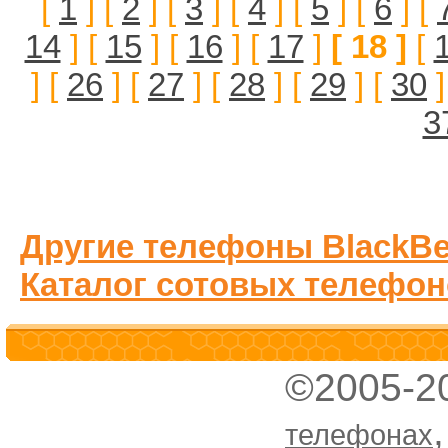
[
1
] [
2
] [
3
] [
4
] [
5
] [
6
] [
14
] [
15
] [
16
] [
17
]
[ 18 ]
[
] [
26
] [
27
] [
28
] [
29
] [
30
]
3
Другие телефоны BlackBe
Каталог сотовых телефон
©2005-2
телефонах