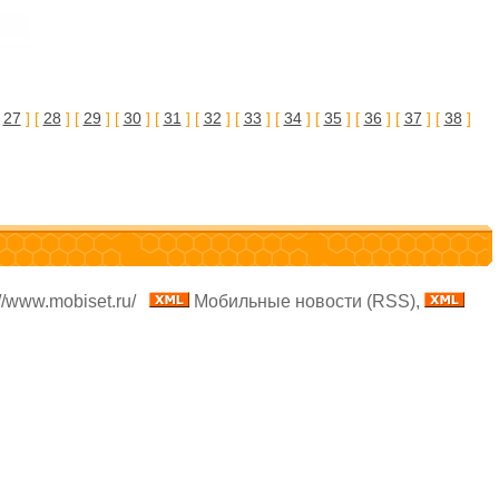
[
27
] [
28
] [
29
] [
30
] [
31
] [
32
] [
33
] [
34
] [
35
] [
36
] [
37
] [
38
]
//www.mobiset.ru/
Мобильные новости (RSS),