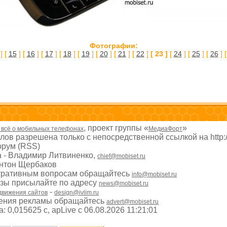
Фотографии:
] [
15
] [
16
] [
17
] [
18
] [
19
] [
20
] [
21
] [
22
]
[ 23 ]
[
24
] [
25
] [
26
] 
, проект группы «
»
- всё о мобильных телефонах
МедиаФорт
ов разрешена только с непосредственной ссылкой на http:
рум (RSS)
а - Владимир Литвиненко,
chief@mobiset.ru
Антон Щербаков
тративным вопросам обращайтесь
info@mobiset.ru
изы присылайте по адресу
news@mobiset.ru
-
движения сайтов
design@ivlim.ru
ения рекламы обращайтесь
advert@mobiset.ru
 0,015625 с, apLive c 06.08.2026 11:21:01