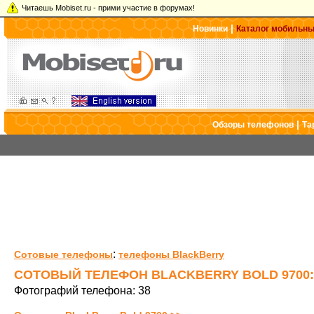
Читаешь Mobiset.ru - прими участие в форумах!
|
Новинки
Каталог мобильн
|
Обзоры телефонов
Та
:
Сотовые телефоны
телефоны BlackBerry
СОТОВЫЙ ТЕЛЕФОН BLACKBERRY BOLD 9700
Фотографий телефона: 38