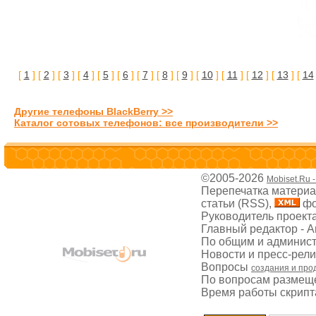
[
1
] [
2
] [
3
] [
4
] [
5
] [
6
] [
7
] [
8
] [
9
] [
10
] [
11
] [
12
] [
13
] [
14
Другие телефоны BlackBerry >>
Каталог сотовых телефонов: все производители >>
©2005-2026
Mobiset.Ru 
Перепечатка материал
статьи (RSS),
фо
Руководитель проект
Главный редактор - 
По общим и админис
Новости и пресс-рел
Вопросы
создания и про
По вопросам размещ
Время работы скрипта: