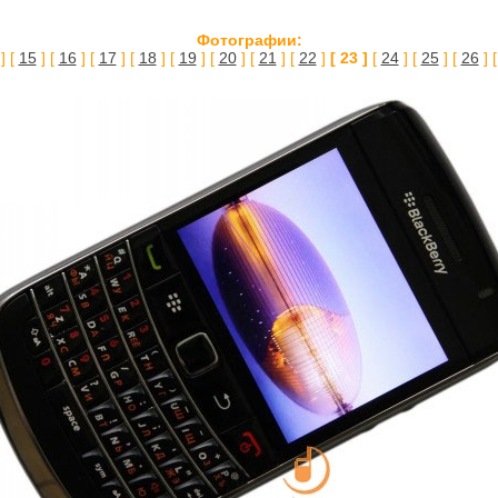
Фотографии:
] [
15
] [
16
] [
17
] [
18
] [
19
] [
20
] [
21
] [
22
]
[ 23 ]
[
24
] [
25
] [
26
] 