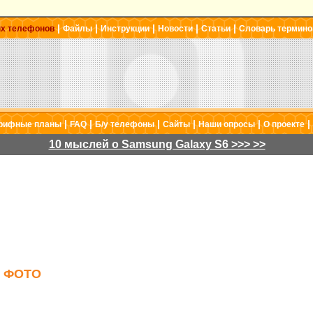
|
|
|
|
|
ых телефонов
Файлы
Инструкции
Новости
Статьи
Словарь термино
|
|
|
|
|
|
рифные планы
FAQ
Б/у телефоны
Сайты
Наши опросы
О проекте
10 мыслей о Samsung Galaxy S6 >>> >>
: ФОТО