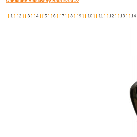
Описание BlackBerry Bold 9700 >>
[
1
] [
2
] [
3
] [
4
] [
5
] [
6
] [
7
] [
8
] [
9
] [
10
] [
11
] [
12
] [
13
] [
14