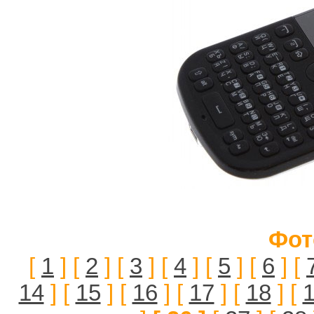
Фот
[
1
] [
2
] [
3
] [
4
] [
5
] [
6
] [
14
] [
15
] [
16
] [
17
] [
18
] [