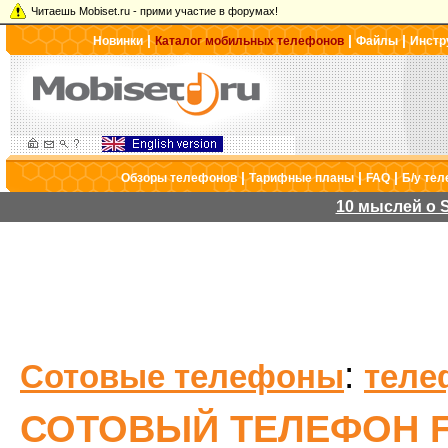
Читаешь Mobiset.ru - прими участие в форумах!
|
|
|
Новинки
Каталог мобильных телефонов
Файлы
Инстр
|
|
|
Обзоры телефонов
Тарифные планы
FAQ
Б/у те
10 мыслей о S
:
Сотовые телефоны
теле
СОТОВЫЙ ТЕЛЕФОН F