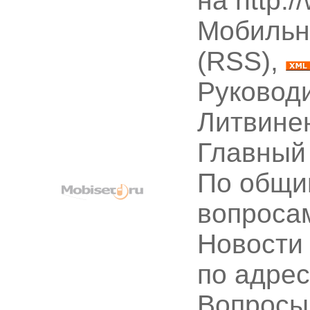
на http:
Мобильн
(RSS),
Руководи
Литвине
Главный
По общи
вопроса
Новости
по адре
Вопрос