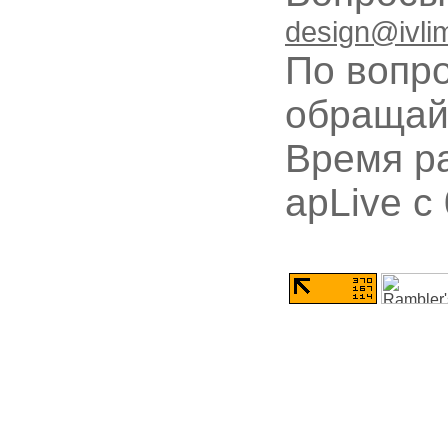
design@ivli
По вопр
обращай
Время ра
apLive c