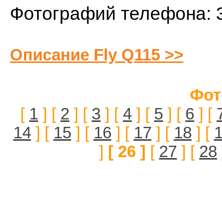
Фотографий телефона: 
Описание Fly Q115 >>
Фот
[
1
] [
2
] [
3
] [
4
] [
5
] [
6
] [
14
] [
15
] [
16
] [
17
] [
18
] [
]
[ 26 ]
[
27
] [
28