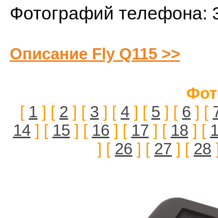
Фотографий телефона: 
Описание Fly Q115 >>
Фот
[
1
] [
2
] [
3
] [
4
] [
5
] [
6
] [
14
] [
15
] [
16
] [
17
] [
18
] [
] [
26
] [
27
] [
28