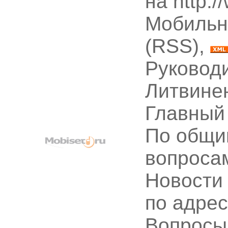
на http:
Мобильн
(RSS),
Руководи
Литвине
Главный
По общи
вопроса
Новости
по адре
Вопрос