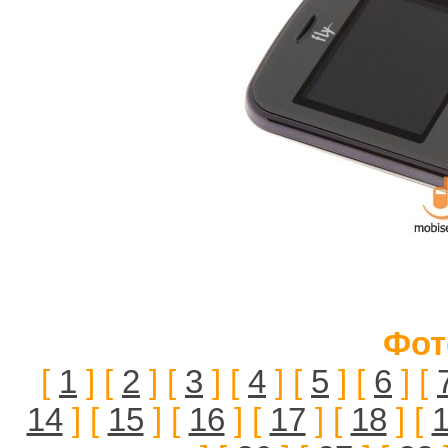
Фот
[
1
] [
2
] [
3
] [
4
] [
5
] [
6
] [
14
] [
15
] [
16
] [
17
] [
18
] [