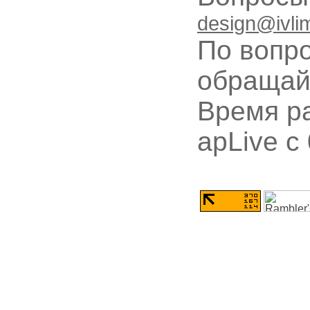
design@ivli
По вопр
обращай
Время ра
apLive c