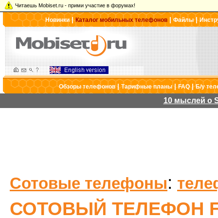
Читаешь Mobiset.ru - прими участие в форумах!
|
|
|
Новинки
Каталог мобильных телефонов
Файлы
Инстр
|
|
|
Обзоры телефонов
Тарифные планы
FAQ
Б/у те
10 мыслей о S
:
Сотовые телефоны
теле
СОТОВЫЙ ТЕЛЕФОН F