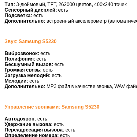
Тип:
3-дюймовый, TFT, 262000 цветов, 400х240 точек
Сенсорный дисплей:
есть
Подсветка:
есть
Дополнительно:
встроенный акселерометр (автоматичес
Звук: Samsung S5230
Виброзвонок:
есть
Полифония:
есть
Бесшумный вызов:
есть
Громкая связь:
есть
Загрузка мелодий:
есть
Мелодии:
есть
Дополнительно:
MP3 файл в качестве звонка, WAV файл
Управление звонками: Samsung S5230
Автодозвон:
есть
Удержание вызова:
есть
Переадресация вызова:
есть
Определение номера:
есть