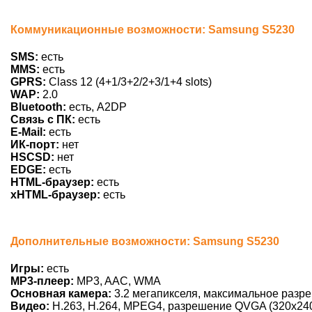
Коммуникационные возможности: Samsung S5230
SMS:
есть
MMS:
есть
GPRS:
Class 12 (4+1/3+2/2+3/1+4 slots)
WAP:
2.0
Bluetooth:
есть, A2DP
Связь с ПК:
есть
E-Mail:
есть
ИК-порт:
нет
HSCSD:
нет
EDGE:
есть
HTML-браузер:
есть
xHTML-браузер:
есть
Дополнительные возможности: Samsung S5230
Игры:
есть
MP3-плеер:
MP3, AAC, WMA
Основная камера:
3.2 мегапикселя, максимальное разр
Видео:
H.263, H.264, MPEG4, разрешение QVGA (320х240