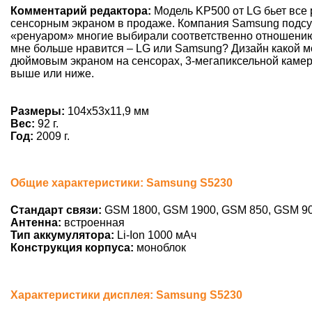
Комментарий редактора:
Модель KP500 от LG бьет все 
сенсорным экраном в продаже. Компания Samsung подсуе
«ренуаром» многие выбирали соответственно отношению к
мне больше нравится – LG или Samsung? Дизайн какой м
дюймовым экраном на сенсорах, 3-мегапиксельной камеро
выше или ниже.
Размеры:
104x53x11,9 мм
Вес:
92 г.
Год:
2009 г.
Общие характеристики: Samsung S5230
Стандарт связи:
GSM 1800, GSM 1900, GSM 850, GSM 9
Антенна:
встроенная
Тип аккумулятора:
Li-Ion 1000 мАч
Конструкция корпуса:
моноблок
Характеристики дисплея: Samsung S5230