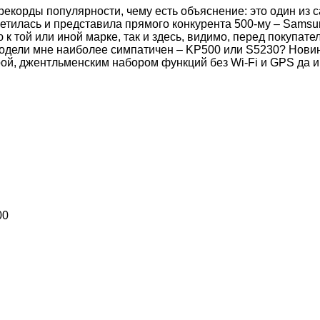
рекорды популярности, чему есть объяснение: это один из 
тилась и представила прямого конкурента 500-му – Samsu
 той или иной марке, так и здесь, видимо, перед покупате
одели мне наиболее симпатичен – KP500 или S5230? Новин
й, джентльменским набором функций без Wi-Fi и GPS да и 
00