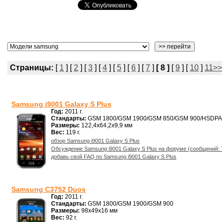
Страницы:
[
1
] [
2
] [
3
] [
4
] [
5
] [
6
] [
7
]
[ 8 ]
[
9
] [
10
]
11>>
Samsung i9001 Galaxy S Plus
Год:
2011 г.
Стандарты:
GSM 1800/GSM 1900/GSM 850/GSM 900/HSDPA
Размеры:
122,4x64,2x9,9 мм
Вес:
119 г.
обзор Samsung i9001 Galaxy S Plus
Обсуждение Samsung i9001 Galaxy S Plus на форуме (сообщений: 
добавь свой FAQ по Samsung i9001 Galaxy S Plus
Samsung C3752 Duos
Год:
2011 г.
Стандарты:
GSM 1800/GSM 1900/GSM 900
Размеры:
98x49x16 мм
Вес:
92 г.