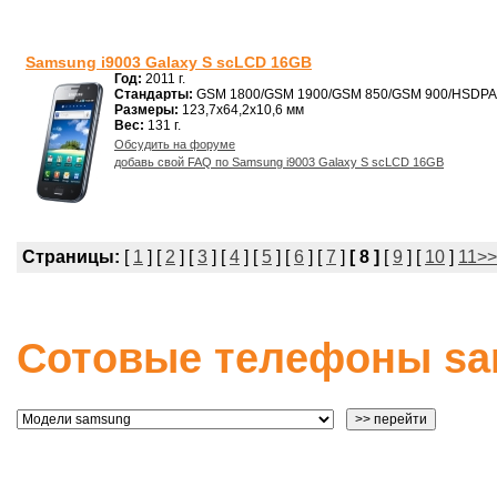
Samsung i9003 Galaxy S scLCD 16GB
Год:
2011 г.
Стандарты:
GSM 1800/GSM 1900/GSM 850/GSM 900/HSDPA
Размеры:
123,7x64,2x10,6 мм
Вес:
131 г.
Обсудить на форуме
добавь свой FAQ по Samsung i9003 Galaxy S scLCD 16GB
Страницы:
[
1
] [
2
] [
3
] [
4
] [
5
] [
6
] [
7
]
[ 8 ]
[
9
] [
10
]
11>>
Сотовые телефоны sa