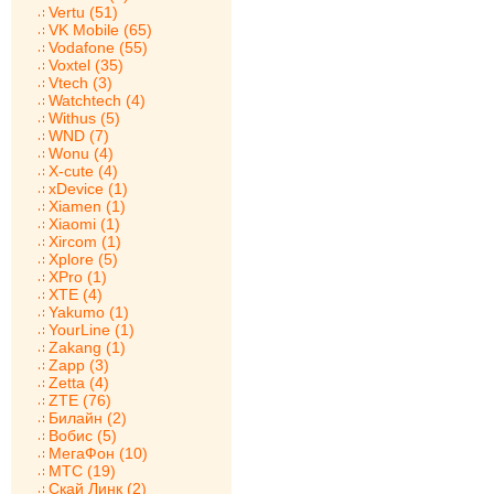
Vertu (51)
VK Mobile (65)
Vodafone (55)
Voxtel (35)
Vtech (3)
Watchtech (4)
Withus (5)
WND (7)
Wonu (4)
X-cute (4)
xDevice (1)
Xiamen (1)
Xiaomi (1)
Xircom (1)
Xplore (5)
XPro (1)
XTE (4)
Yakumo (1)
YourLine (1)
Zakang (1)
Zapp (3)
Zetta (4)
ZTE (76)
Билайн (2)
Вобис (5)
МегаФон (10)
МТС (19)
Скай Линк (2)