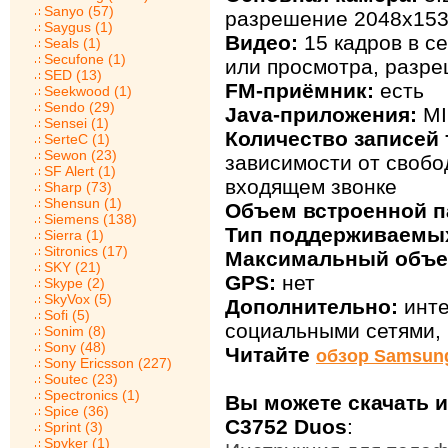
Sanyo (57)
разрешение 2048х153
Saygus (1)
Видео:
15 кадров в с
Seals (1)
Secufone (1)
или просмотра, разре
SED (13)
FM-приёмник:
есть
Seekwood (1)
Sendo (29)
Java-приложения:
MI
Sensei (1)
Количество записей 
SerteC (1)
Sewon (23)
зависимости от свобо
SF Alert (1)
входящем звонке
Sharp (73)
Shensun (1)
Объем встроенной п
Siemens (138)
Тип поддерживаемых
Sierra (1)
Sitronics (17)
Максимальный объе
SKY (21)
GPS:
нет
Skype (2)
SkyVox (5)
Дополнительно:
инте
Sofi (5)
социальными сетями, 
Sonim (8)
Sony (48)
Читайте
обзор Samsun
Sony Ericsson (227)
Soutec (23)
Spectronics (1)
Вы можете скачать 
Spice (36)
C3752 Duos
:
Sprint (3)
Spyker (1)