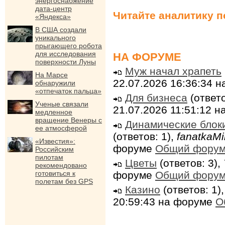
энергоснабжение
дата-центр
Читайте аналитику 
«Яндекса»
В США создали
уникального
прыгающего робота
для исследования
НА ФОРУМЕ
поверхности Луны
Муж начал храпеть
На Марсе
22.07.2026 16:36:34 
обнаружили
«отпечаток пальца»
Для бизнеса
(ответо
Ученые связали
21.07.2026 11:51:12 
медленное
вращение Венеры с
Динамические блок
ее атмосферой
(ответов: 1),
fanatkaMi
«Известия»:
форуме
Общий фору
Российским
пилотам
Цветы
(ответов: 3),
рекомендовано
готовиться к
форуме
Общий фору
полетам без GPS
Казино
(ответов: 1)
20:59:43 на форуме
О