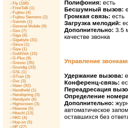
Полифония:
есть
Fly (188)
FreeTalk (1)
Бесшумный вызов:
е
Fujitsu (4)
Громкая связь:
есть
Fujitsu Siemens (2)
Garmin (1)
Загрузка мелодий:
ес
General Mobile (9)
Дополнительно:
3.5 
Geo (7)
Giga (6)
качестве звонка
Gigabyte (31)
Ginza (1)
Giya (1)
GoldVish (15)
G-Plus (9)
Управление звонкам
Gresso (35)
Grundig (33)
GSL (1)
Удержание вызова:
е
GTran (3)
Gvc (3)
Конференц-связь:
ес
Haier (92)
Переадресация вызо
Handheld (1)
Handspring (3)
Определение номера
Handyuhr (6)
Дополнительно:
журн
Highscreen (3)
Hisense (5)
автоматическое запо
Hitachi (13)
оставшихся без ответ
HKC (4)
Hop-on (5)
HP (27)