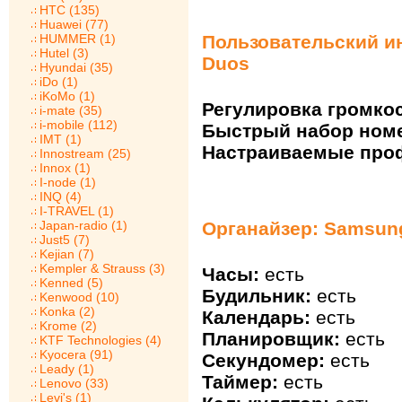
HTC (135)
Huawei (77)
Пользовательский и
HUMMER (1)
Hutel (3)
Duos
Hyundai (35)
iDo (1)
iKoMo (1)
Регулировка громкос
i-mate (35)
i-mobile (112)
Быстрый набор ном
IMT (1)
Настраиваемые про
Innostream (25)
Innox (1)
I-node (1)
INQ (4)
I-TRAVEL (1)
Органайзер: Samsun
Japan-radio (1)
Just5 (7)
Kejian (7)
Kempler & Strauss (3)
Часы:
есть
Kenned (5)
Будильник:
есть
Kenwood (10)
Konka (2)
Календарь:
есть
Krome (2)
Планировщик:
есть
KTF Technologies (4)
Kyocera (91)
Секундомер:
есть
Leady (1)
Таймер:
есть
Lenovo (33)
Levi's (1)