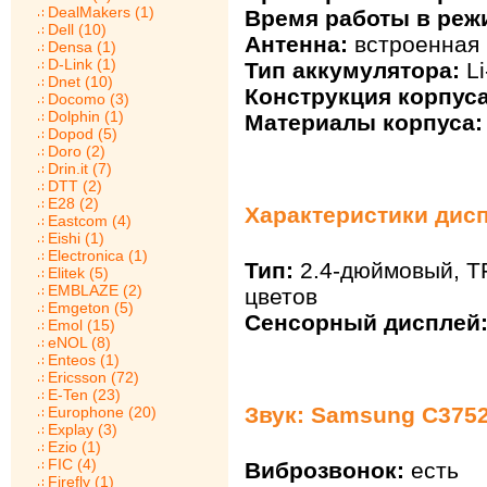
DealMakers (1)
Время работы в реж
Dell (10)
Антенна:
встроенная
Densa (1)
D-Link (1)
Тип аккумулятора:
Li
Dnet (10)
Конструкция корпуса
Docomo (3)
Dolphin (1)
Материалы корпуса:
Dopod (5)
Doro (2)
Drin.it (7)
DTT (2)
E28 (2)
Характеристики дис
Eastcom (4)
Eishi (1)
Electronica (1)
Тип:
2.4-дюймовый, TF
Elitek (5)
EMBLAZE (2)
цветов
Emgeton (5)
Сенсорный дисплей
Emol (15)
eNOL (8)
Enteos (1)
Ericsson (72)
E-Ten (23)
Звук: Samsung C375
Europhone (20)
Explay (3)
Ezio (1)
FIC (4)
Виброзвонок:
есть
Firefly (1)