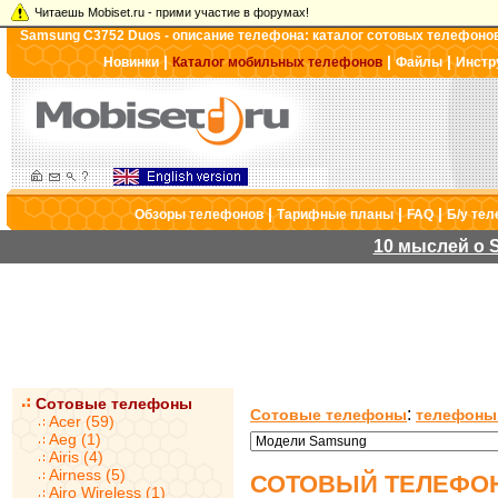
Читаешь Mobiset.ru - прими участие в форумах!
Samsung C3752 Duos - описание телефона: каталог сотовых телефоно
|
|
|
Новинки
Каталог мобильных телефонов
Файлы
Инстр
|
|
|
Обзоры телефонов
Тарифные планы
FAQ
Б/у те
10 мыслей о S
Сотовые телефоны
:
Сотовые телефоны
телефоны
Acer (59)
Aeg (1)
Airis (4)
Airness (5)
СОТОВЫЙ ТЕЛЕФОН
Airo Wireless (1)