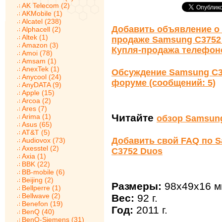
AK Telecom (2)
AKMobile (1)
Alcatel (238)
Добавить объявление о 
Alphacell (2)
Altek (1)
продаже Samsung C3752
Amazon (3)
Купля-продажа телефон
Amoi (78)
Amsam (1)
AnexTek (1)
Обсуждение Samsung C3
Anycool (24)
форуме (сообщений: 5)
AnyDATA (9)
Apple (15)
Arcoa (2)
Ares (7)
Читайте
Arima (1)
обзор Samsun
Asus (65)
AT&T (5)
Добавить свой FAQ по 
Audiovox (73)
Axesstel (2)
C3752 Duos
Axia (1)
BBK (22)
BB-mobile (6)
Beijing (2)
Размеры:
98x49x16 м
Bellperre (1)
Bellwave (2)
Вес:
92 г.
Benefon (19)
Год:
2011 г.
BenQ (40)
BenQ-Siemens (31)