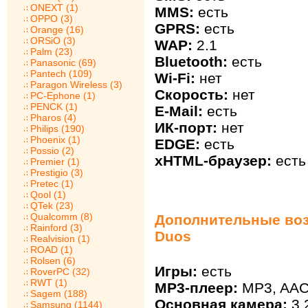
ONEXT (1)
MMS:
есть
OPPO (3)
GPRS:
есть
Orange (16)
ORSiO (3)
WAP:
2.1
Palm (23)
Bluetooth:
есть
Panasonic (69)
Pantech (109)
Wi-Fi:
нет
Paragon Wireless (3)
Скорость:
нет
PC-Ephone (1)
PENCK (1)
E-Mail:
есть
Pharos (4)
ИК-порт:
нет
Philips (190)
Phoenix (1)
EDGE:
есть
Possio (2)
xHTML-браузер:
есть
Premier (1)
Prestigio (3)
Pretec (1)
Qool (1)
QTek (23)
Qualcomm (8)
Дополнительные воз
Rainford (3)
Duos
Realvision (1)
ROAD (1)
Rolsen (6)
Игры:
есть
RoverPC (32)
RWT (1)
MP3-плеер:
MP3, AAC
Sagem (188)
Основная камера:
3.
Samsung (1144)