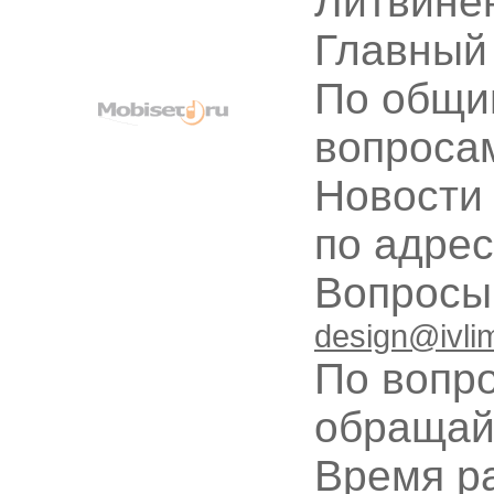
Литвине
Главный
По общи
вопроса
Новости
по адре
Вопрос
design@ivli
По вопр
обращай
Время ра