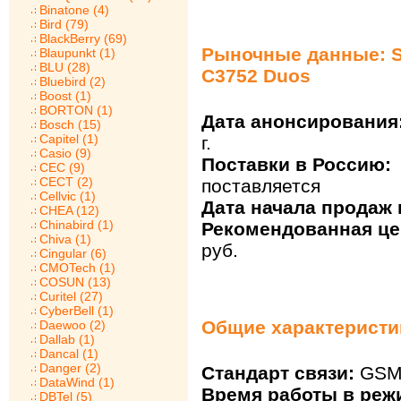
Binatone (4)
Bird (79)
BlackBerry (69)
Рыночные данные: 
Blaupunkt (1)
BLU (28)
C3752 Duos
Bluebird (2)
Boost (1)
BORTON (1)
Дата анонсирования
Bosch (15)
Capitel (1)
г.
Casio (9)
Поставки в Россию:
CEC (9)
CECT (2)
поставляется
Cellvic (1)
Дата начала продаж 
CHEA (12)
Chinabird (1)
Рекомендованная цен
Chiva (1)
руб.
Cingular (6)
CMOTech (1)
COSUN (13)
Curitel (27)
CyberBell (1)
Общие характеристи
Daewoo (2)
Dallab (1)
Dancal (1)
Danger (2)
Стандарт связи:
GSM 
DataWind (1)
Время работы в реж
DBTel (5)