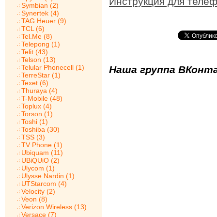
Инструкция для теле
Symbian (2)
Synertek (4)
TAG Heuer (9)
TCL (6)
Tel.Me (8)
Telepong (1)
Telit (43)
Telson (13)
Telular Phonecell (1)
Наша группа ВКонта
TerreStar (1)
Texet (6)
Thuraya (4)
T-Mobile (48)
Toplux (4)
Torson (1)
Toshi (1)
Toshiba (30)
TSS (3)
TV Phone (1)
Ubiquam (11)
UBiQUiO (2)
Ulycom (1)
Ulysse Nardin (1)
UTStarcom (4)
Velocity (2)
Veon (8)
Verizon Wireless (13)
Versace (7)