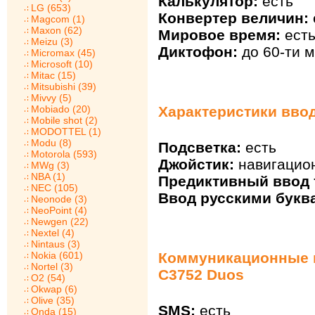
Калькулятор:
есть
LG (653)
Конвертер величин:
Magcom (1)
Maxon (62)
Мировое время:
ест
Meizu (3)
Диктофон:
до 60-ти м
Micromax (45)
Microsoft (10)
Mitac (15)
Mitsubishi (39)
Mivvy (5)
Mobiado (20)
Характеристики вво
Mobile shot (2)
MODOTTEL (1)
Modu (8)
Подсветка:
есть
Motorola (593)
Джойстик:
навигацио
MWg (3)
NBA (1)
Предиктивный ввод т
NEC (105)
Ввод русскими букв
Neonode (3)
NeoPoint (4)
Newgen (22)
Nextel (4)
Nintaus (3)
Nokia (601)
Коммуникационные 
Nortel (3)
C3752 Duos
O2 (54)
Okwap (6)
Olive (35)
SMS:
есть
Onda (15)