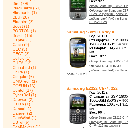
Вес:
92 г.
Bird (79)
обзор Samsung C3752 Du
BlackBerry (69)
Обсуждение Samsung C3
Blaupunkt (1)
Duos на форуме (сообщен
BLU (28)
добавь свой FAQ по Sams
Bluebird (2)
C3752 Duos
Boost (1)
BORTON (1)
Samsung S3850 Corby II
Bosch (15)
Год:
2011 г.
Capitel (1)
Стандарты:
GSM 1800
Casio (9)
1900/GSM 850/GSM 90
Размеры:
109,9x60,6x1
CEC (9)
мм
CECT (2)
Вес:
102 г.
Cellvic (1)
обзор Samsung S3850 Corb
CHEA (12)
Обсудить на форуме
Chinabird (1)
добавь свой FAQ по Sams
Chiva (1)
S3850 Corby II
Cingular (6)
CMOTech (1)
COSUN (13)
Samsung E2222 Ch@t 222
Curitel (27)
Год:
2011 г.
CyberBell (1)
Стандарты:
GSM 1800
Daewoo (2)
1900/GSM 850/GSM 90
Dallab (1)
Размеры:
109,5x61,3x1
Dancal (1)
мм
Вес:
90 г.
Danger (2)
DataWind (1)
обзор Samsung E2222 Ch@
DBTel (5)
Обсуждение Samsung E22
Ch@t 222 на форуме
DealMakers (1)