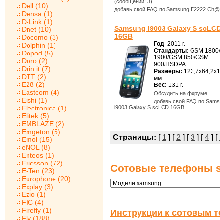
(сообщений: 3)
Dell (10)
добавь свой FAQ по Samsung E2222 Ch@t
Densa (1)
D-Link (1)
Samsung i9003 Galaxy S scLC
Dnet (10)
16GB
Docomo (3)
Год:
2011 г.
Dolphin (1)
Стандарты:
GSM 1800
Dopod (5)
1900/GSM 850/GSM
Doro (2)
900/HSDPA
Drin.it (7)
Размеры:
123,7x64,2x1
DTT (2)
мм
E28 (2)
Вес:
131 г.
Eastcom (4)
Обсудить на форуме
Eishi (1)
добавь свой FAQ по Sams
Electronica (1)
i9003 Galaxy S scLCD 16GB
Elitek (5)
EMBLAZE (2)
Emgeton (5)
Страницы:
[
1
] [
2
] [
3
] [
4
] [
Emol (15)
eNOL (8)
Enteos (1)
Ericsson (72)
Сотовые телефоны s
E-Ten (23)
Europhone (20)
Explay (3)
Ezio (1)
FIC (4)
Firefly (1)
Инструкции к сотовым т
Fly (188)