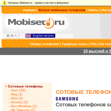
Читаешь Mobiset.ru - прими участие в форумах!
|
|
|
Новинки
Каталог мобильных телефонов
Файлы
Инстр
|
|
|
Обзоры телефонов
Тарифные планы
FAQ
Б/у те
10 мыслей о S
Сотовые телефоны
Acer (59)
СОТОВЫЕ ТЕЛЕФО
Aeg (1)
Airis (4)
Airness (5)
Сотовых телефонов s
Airo Wireless (1)
AK Telecom (2)