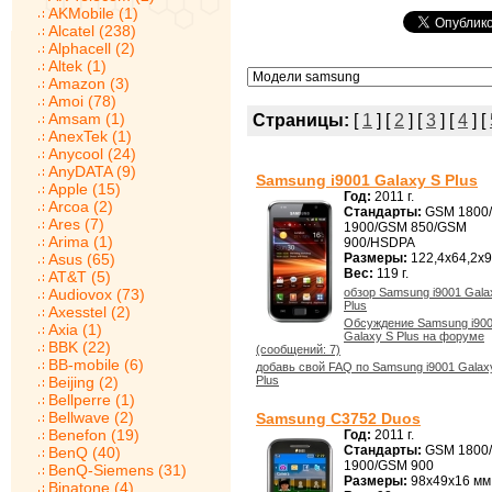
AKMobile (1)
Alcatel (238)
Alphacell (2)
Altek (1)
Amazon (3)
Amoi (78)
Amsam (1)
Страницы:
[
1
] [
2
] [
3
] [
4
] [
AnexTek (1)
Anycool (24)
AnyDATA (9)
Samsung i9001 Galaxy S Plus
Apple (15)
Год:
2011 г.
Arcoa (2)
Стандарты:
GSM 1800
Ares (7)
1900/GSM 850/GSM
Arima (1)
900/HSDPA
Asus (65)
Размеры:
122,4x64,2x9
Вес:
119 г.
AT&T (5)
Audiovox (73)
обзор Samsung i9001 Gala
Plus
Axesstel (2)
Обсуждение Samsung i90
Axia (1)
Galaxy S Plus на форуме
BBK (22)
(сообщений: 7)
BB-mobile (6)
добавь свой FAQ по Samsung i9001 Galax
Beijing (2)
Plus
Bellperre (1)
Bellwave (2)
Samsung C3752 Duos
Benefon (19)
Год:
2011 г.
Стандарты:
GSM 1800
BenQ (40)
1900/GSM 900
BenQ-Siemens (31)
Размеры:
98x49x16 мм
Binatone (4)