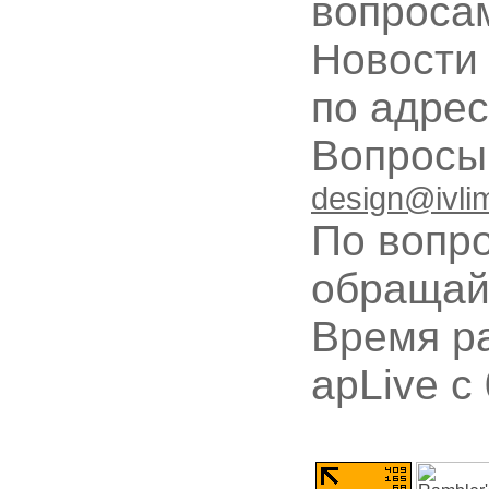
вопроса
Новости
по адре
Вопрос
design@ivli
По вопр
обращай
Время ра
apLive c