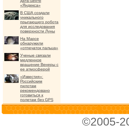
дата-центр
«Яндекса»
В США создали
уникального
прыгающего робота
для исследования
поверхности Луны
На Марсе
обнаружили
«отпечаток пальца»
Ученые связали
медленное
вращение Венеры с
ее атмосферой
«Известия»:
Российским
пилотам
рекомендовано
готовиться к
полетам без GPS
©2005-2