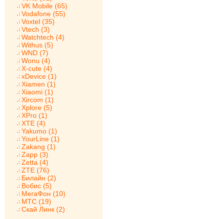
VK Mobile (65)
Vodafone (55)
Voxtel (35)
Vtech (3)
Watchtech (4)
Withus (5)
WND (7)
Wonu (4)
X-cute (4)
xDevice (1)
Xiamen (1)
Xiaomi (1)
Xircom (1)
Xplore (5)
XPro (1)
XTE (4)
Yakumo (1)
YourLine (1)
Zakang (1)
Zapp (3)
Zetta (4)
ZTE (76)
Билайн (2)
Вобис (5)
МегаФон (10)
МТС (19)
Скай Линк (2)