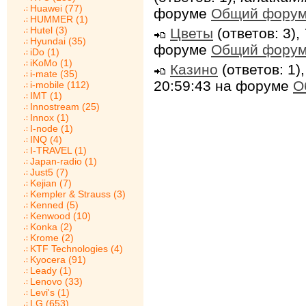
Huawei (77)
форуме
Общий фору
HUMMER (1)
Hutel (3)
Цветы
(ответов: 3),
Hyundai (35)
форуме
Общий фору
iDo (1)
iKoMo (1)
Казино
(ответов: 1)
i-mate (35)
20:59:43 на форуме
О
i-mobile (112)
IMT (1)
Innostream (25)
Innox (1)
I-node (1)
INQ (4)
I-TRAVEL (1)
Japan-radio (1)
Just5 (7)
Kejian (7)
Kempler & Strauss (3)
Kenned (5)
Kenwood (10)
Konka (2)
Krome (2)
KTF Technologies (4)
Kyocera (91)
Leady (1)
Lenovo (33)
Levi's (1)
LG (653)