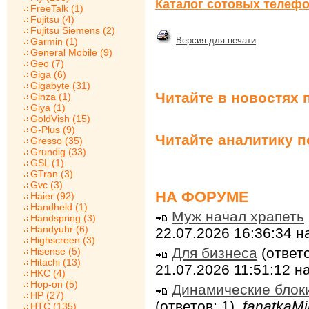
Каталог сотовых телефо
FreeTalk (1)
Fujitsu (4)
Fujitsu Siemens (2)
Версия для печати
Garmin (1)
General Mobile (9)
Geo (7)
Giga (6)
Gigabyte (31)
Читайте в новостях 
Ginza (1)
Giya (1)
GoldVish (15)
G-Plus (9)
Читайте аналитику 
Gresso (35)
Grundig (33)
GSL (1)
GTran (3)
Gvc (3)
НА ФОРУМЕ
Haier (92)
Handheld (1)
Муж начал храпеть
Handspring (3)
Handyuhr (6)
22.07.2026 16:36:34 
Highscreen (3)
Для бизнеса
(ответо
Hisense (5)
Hitachi (13)
21.07.2026 11:51:12 
HKC (4)
Hop-on (5)
Динамические блок
HP (27)
(ответов: 1),
fanatkaMi
HTC (135)