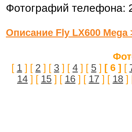
Фотографий телефона: 
Описание Fly LX600 Mega 
Фот
[
1
] [
2
] [
3
] [
4
] [
5
]
[ 6 ]
[
14
] [
15
] [
16
] [
17
] [
18
] 