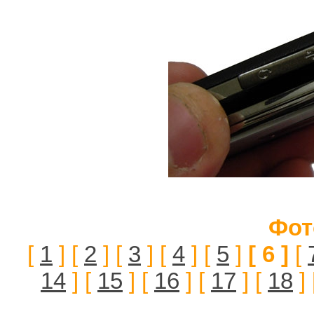
Фот
[
1
] [
2
] [
3
] [
4
] [
5
]
[ 6 ]
[
14
] [
15
] [
16
] [
17
] [
18
] 