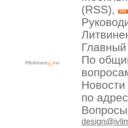
(RSS),
Руководи
Литвине
Главный
По общи
вопроса
Новости
по адре
Вопрос
design@ivli