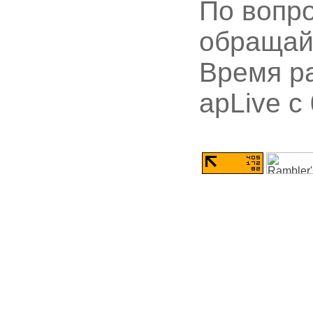
По вопр
обращай
Время ра
apLive c