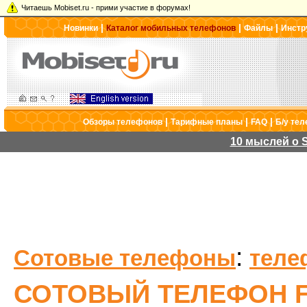
Читаешь Mobiset.ru - прими участие в форумах!
|
|
|
Новинки
Каталог мобильных телефонов
Файлы
Инстр
|
|
|
Обзоры телефонов
Тарифные планы
FAQ
Б/у те
10 мыслей о S
:
Сотовые телефоны
теле
СОТОВЫЙ ТЕЛЕФОН F