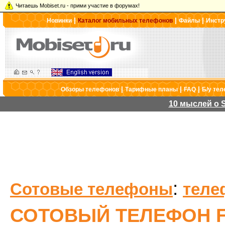
Читаешь Mobiset.ru - прими участие в форумах!
|
|
|
Новинки
Каталог мобильных телефонов
Файлы
Инстр
|
|
|
Обзоры телефонов
Тарифные планы
FAQ
Б/у те
10 мыслей о S
:
Сотовые телефоны
теле
СОТОВЫЙ ТЕЛЕФОН F