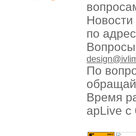
вопроса
Новости
по адре
Вопрос
design@ivli
По вопр
обращай
Время ра
apLive c