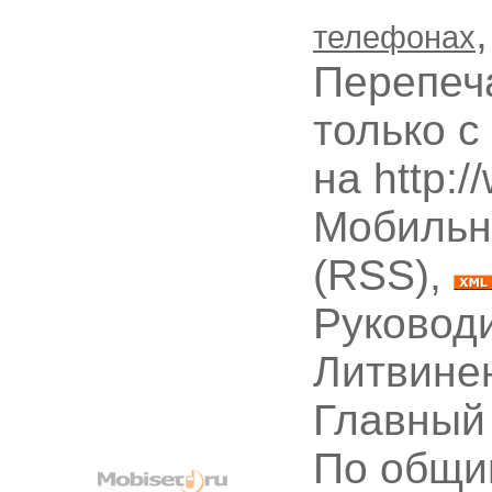
телефонах
Перепеч
только с
на http:
Мобильн
(RSS),
Руководи
Литвине
Главный
По общи