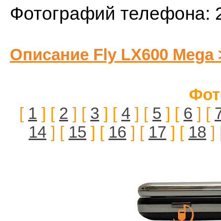
Фотографий телефона: 
Описание Fly LX600 Mega 
Фот
[
1
] [
2
] [
3
] [
4
] [
5
] [
6
] [
14
] [
15
] [
16
] [
17
] [
18
] 