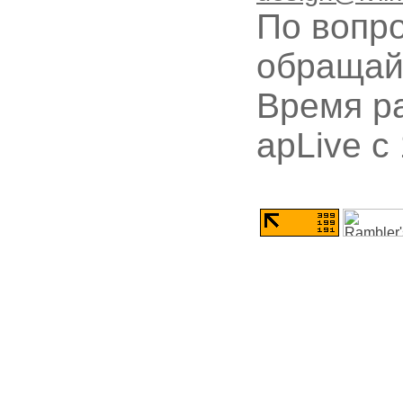
По вопр
обращай
Время ра
apLive c