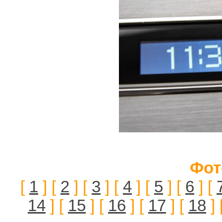
Фот
[
1
] [
2
] [
3
] [
4
] [
5
] [
6
] [
14
] [
15
] [
16
] [
17
] [
18
] 