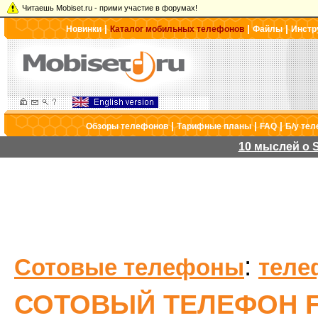
Читаешь Mobiset.ru - прими участие в форумах!
|
|
|
Новинки
Каталог мобильных телефонов
Файлы
Инстр
|
|
|
Обзоры телефонов
Тарифные планы
FAQ
Б/у те
10 мыслей о S
:
Сотовые телефоны
теле
СОТОВЫЙ ТЕЛЕФОН F