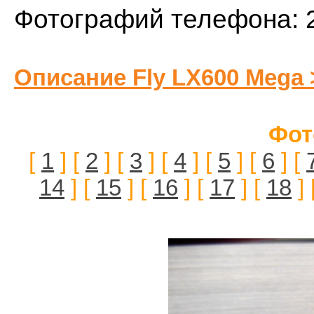
Фотографий телефона: 
Описание Fly LX600 Mega 
Фот
[
1
] [
2
] [
3
] [
4
] [
5
] [
6
] [
14
] [
15
] [
16
] [
17
] [
18
] 