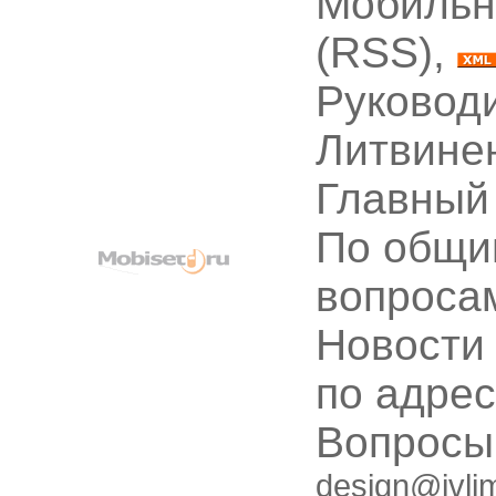
Мобильн
(RSS),
Руководи
Литвине
Главный
По общи
вопроса
Новости
по адре
Вопрос
design@ivli