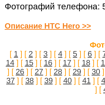
Фотографий телефона: 
Описание HTC Hero >>
Фот
[
1
] [
2
] [
3
] [
4
] [
5
] [
6
] [
14
] [
15
] [
16
] [
17
] [
18
] [
1
] [
26
] [
27
] [
28
] [
29
] [
30
]
37
] [
38
] [
39
] [
40
] [
41
] [
] [