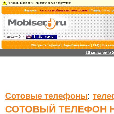
Читаешь Mobiset.ru - прими участие в форумах!
|
|
|
Новинки
Каталог мобильных телефонов
Файлы
Инстр
|
|
|
Обзоры телефонов
Тарифные планы
FAQ
Б/у те
10 мыслей о S
:
Сотовые телефоны
теле
СОТОВЫЙ ТЕЛЕФОН H