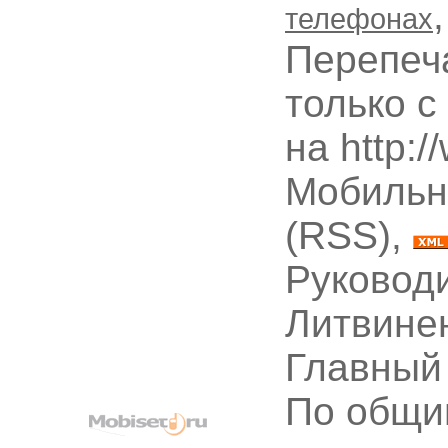
телефонах
Перепеч
только с
на http:
Мобильн
(RSS),
Руководи
Литвине
Главный
По общи