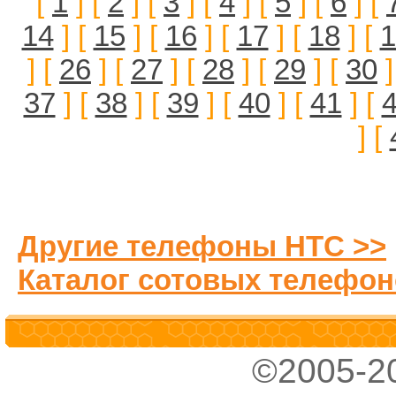
[
1
] [
2
] [
3
] [
4
] [
5
] [
6
] [
14
] [
15
] [
16
] [
17
] [
18
] [
1
] [
26
] [
27
] [
28
] [
29
] [
30
]
37
] [
38
] [
39
] [
40
] [
41
] [
] [
Другие телефоны HTC >>
Каталог сотовых телефон
©2005-2