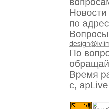
вопроса
Новости
по адре
Вопрос
design@ivli
По вопр
обращай
Время ра
с, apLive