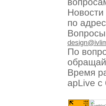
вопроса
Новости
по адре
Вопрос
design@ivli
По вопр
обращай
Время ра
apLive c