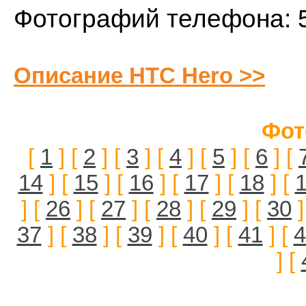
Фотографий телефона: 
Описание HTC Hero >>
Фот
[
1
] [
2
] [
3
] [
4
] [
5
] [
6
] [
14
] [
15
] [
16
] [
17
] [
18
] [
] [
26
] [
27
] [
28
] [
29
] [
30
]
37
] [
38
] [
39
] [
40
] [
41
] [
4
] [