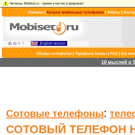
Читаешь Mobiset.ru - прими участие в форумах!
|
|
|
Новинки
Каталог мобильных телефонов
Файлы
Инстр
|
|
|
Обзоры телефонов
Тарифные планы
FAQ
Б/у те
10 мыслей о S
:
Сотовые телефоны
теле
СОТОВЫЙ ТЕЛЕФОН H