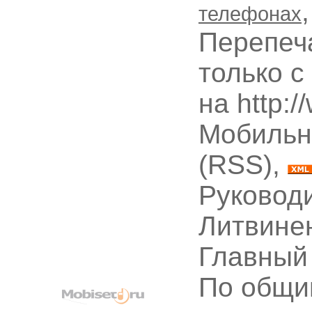
телефонах
Перепеч
только с
на http:
Мобильн
(RSS),
Руководи
Литвине
Главный
По общи