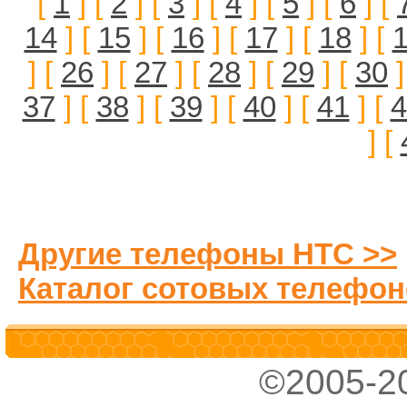
[
1
] [
2
] [
3
] [
4
] [
5
] [
6
] [
14
] [
15
] [
16
] [
17
] [
18
] [
] [
26
] [
27
] [
28
] [
29
] [
30
]
37
] [
38
] [
39
] [
40
] [
41
] [
4
] [
Другие телефоны HTC >>
Каталог сотовых телефон
©2005-2