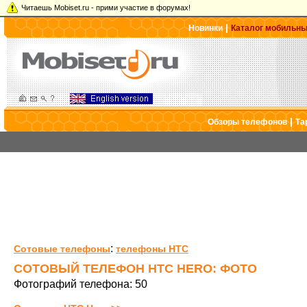
Читаешь Mobiset.ru - прими участие в форумах!
|
Новинки
Каталог мобильн
|
Обзоры телефонов
Та
:
Сотовые телефоны
телефоны HTC
СОТОВЫЙ ТЕЛЕФОН HTC HERO: ФОТО
Фотографий телефона: 50