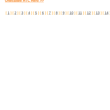
Описание HTC Hero >>
[
1
] [
2
] [
3
] [
4
] [
5
] [
6
] [
7
] [
8
] [
9
] [
10
] [
11
] [
12
] [
13
] [
14