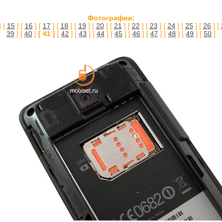
Фотографии:
] [
15
] [
16
] [
17
] [
18
] [
19
] [
20
] [
21
] [
22
] [
23
] [
24
] [
25
] [
26
] [
39
] [
40
]
[ 41 ]
[
42
] [
43
] [
44
] [
45
] [
46
] [
47
] [
48
] [
49
] [
50
]