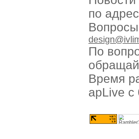
по адре
Вопрос
design@ivli
По вопр
обращай
Время ра
apLive c