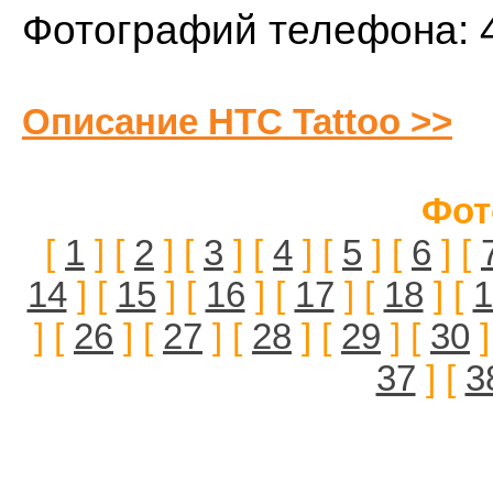
Фотографий телефона: 
Описание HTC Tattoo >>
Фот
[
1
] [
2
] [
3
] [
4
] [
5
] [
6
] [
14
] [
15
] [
16
] [
17
] [
18
] [
1
] [
26
] [
27
] [
28
] [
29
] [
30
]
37
] [
3