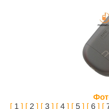
Фот
[
1
] [
2
] [
3
] [
4
] [
5
] [
6
] [