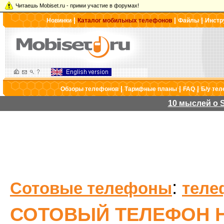
Читаешь Mobiset.ru - прими участие в форумах!
|
|
|
Новинки
Каталог мобильных телефонов
Файлы
Инстр
|
|
|
Обзоры телефонов
Тарифные планы
FAQ
Б/у те
10 мыслей о S
:
Сотовые телефоны
теле
СОТОВЫЙ ТЕЛЕФОН H