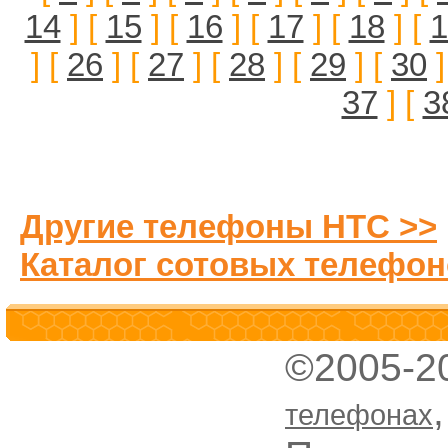
14
] [
15
] [
16
] [
17
] [
18
] [
1
] [
26
] [
27
] [
28
] [
29
] [
30
]
37
] [
3
Другие телефоны HTC >>
Каталог сотовых телефон
©2005-2
телефонах