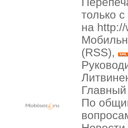
Перепеч
только с
на http:
Мобильн
(RSS),
Руководи
Литвине
Главный
По общи
вопроса
Новости