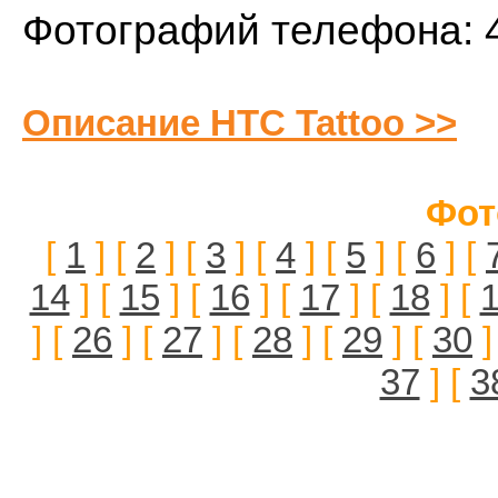
Фотографий телефона: 
Описание HTC Tattoo >>
Фот
[
1
] [
2
] [
3
] [
4
] [
5
] [
6
] [
14
] [
15
] [
16
] [
17
] [
18
] [
] [
26
] [
27
] [
28
] [
29
] [
30
]
37
] [
3