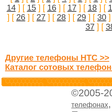
14
] [
15
] [
16
] [
17
] [
18
] [
] [
26
] [
27
] [
28
] [
29
] [
30
]
37
] [
3
Другие телефоны HTC >>
Каталог сотовых телефон
©2005-2
телефонах