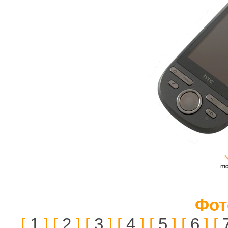
Фот
[
1
] [
2
] [
3
] [
4
] [
5
] [
6
] [