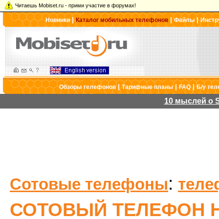
Читаешь Mobiset.ru - прими участие в форумах!
|
|
|
Новинки
Каталог мобильных телефонов
Файлы
Инстр
|
|
|
Обзоры телефонов
Тарифные планы
FAQ
Б/у те
10 мыслей о S
:
Сотовые телефоны
теле
СОТОВЫЙ ТЕЛЕФОН H