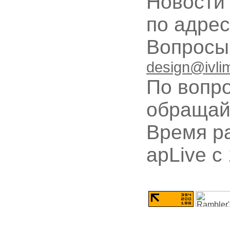
Новости
по адре
Вопрос
design@ivli
По вопр
обращай
Время ра
apLive c