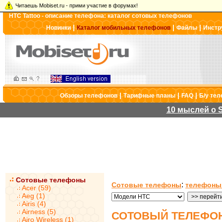
Читаешь Mobiset.ru - прими участие в форумах!
HTC Tattoo - описание телефона: каталог сотовых телефонов
|
|
|
Новинки
Каталог мобильных телефонов
Файлы
Инстр
|
|
|
Обзоры телефонов
Тарифные планы
FAQ
Б/у те
10 мыслей о S
Сотовые телефоны
:
Сотовые телефоны
телефоны
Acer (59)
Aeg (1)
Airis (4)
Airness (5)
СОТОВЫЙ ТЕЛЕФОН
Airo Wireless (1)