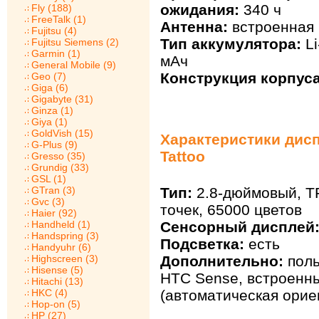
ожидания:
340 ч
Fly (188)
FreeTalk (1)
Антенна:
встроенная
Fujitsu (4)
Тип аккумулятора:
Li
Fujitsu Siemens (2)
Garmin (1)
мАч
General Mobile (9)
Конструкция корпуса
Geo (7)
Giga (6)
Gigabyte (31)
Ginza (1)
Giya (1)
GoldVish (15)
Характеристики дис
G-Plus (9)
Tattoo
Gresso (35)
Grundig (33)
GSL (1)
Тип:
2.8-дюймовый, T
GTran (3)
Gvc (3)
точек, 65000 цветов
Haier (92)
Сенсорный дисплей
Handheld (1)
Handspring (3)
Подсветка:
есть
Handyuhr (6)
Дополнительно:
поль
Highscreen (3)
Hisense (5)
HTC Sense, встроенн
Hitachi (13)
(автоматическая орие
HKC (4)
Hop-on (5)
HP (27)