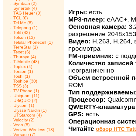
Symbian (2)
Synertek (4)
Игры:
есть
TAG Heuer (9)
TCL (6)
MP3-плеер:
eAAC+, M
Tel.Me (8)
Основная камера:
3.
Telepong (1)
Telit (43)
разрешение 2048х153
Telson (13)
Видео:
H.263, H.264,
Telular Phonecell (1)
TerreStar (1)
просмотра
Texet (6)
FM-приёмник:
с подд
Thuraya (4)
T-Mobile (48)
Количество записей 
Toplux (4)
неограниченно
Torson (1)
Toshi (1)
Объем встроенной п
Toshiba (30)
ROM
TSS (3)
TV Phone (1)
Тип поддерживаемых
Ubiquam (11)
Процессор:
Qualcom
UBiQUiO (2)
Ulycom (1)
QWERTY-клавиатура
Ulysse Nardin (1)
GPS:
есть
UTStarcom (4)
Velocity (2)
Операционная систе
Veon (8)
Читайте
обзор HTC Tat
Verizon Wireless (13)
Versace (7)