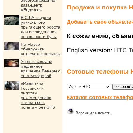
энергоснабжение
дата-центр
Продажа и покупка H
«Яндекса»
В США создали
Добавить свое объявле
уникального
прыгающего робота
для исследования
К сожалению, объявл
поверхности Луны
На Марсе
обнаружили
English version:
HTC Ta
«отпечаток пальца»
Ученые связали
медленное
Сотовые телефоны 
вращение Венеры с
ее атмосферой
«Известия»:
Российским
пилотам
Каталог сотовых телефо
рекомендовано
готовиться к
полетам без GPS
Версия для печати