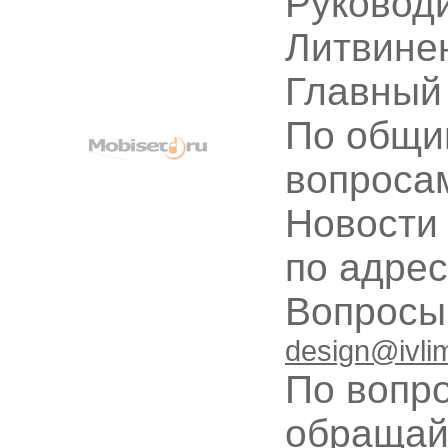
Руководи
Литвине
Главный
По общи
вопроса
Новости
по адре
Вопрос
design@ivli
По вопр
обращай