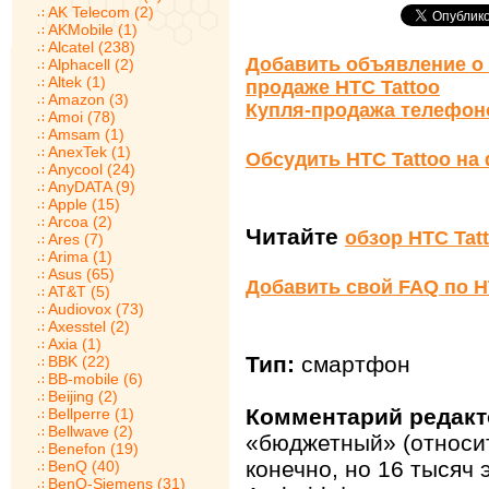
AK Telecom (2)
AKMobile (1)
Alcatel (238)
Добавить объявление о 
Alphacell (2)
Altek (1)
продаже HTC Tattoo
Amazon (3)
Купля-продажа телефон
Amoi (78)
Amsam (1)
AnexTek (1)
Обсудить HTC Tattoo на
Anycool (24)
AnyDATA (9)
Apple (15)
Arcoa (2)
Читайте
обзор HTC Tat
Ares (7)
Arima (1)
Asus (65)
Добавить свой FAQ по H
AT&T (5)
Audiovox (73)
Axesstel (2)
Axia (1)
Тип:
смартфон
BBK (22)
BB-mobile (6)
Beijing (2)
Комментарий редакт
Bellperre (1)
Bellwave (2)
«бюджетный» (относи
Benefon (19)
конечно, но 16 тысяч 
BenQ (40)
BenQ-Siemens (31)