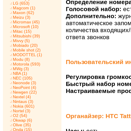
Определение номера
LG (653)
Magcom (1)
Голосовой набор:
ес
Maxon (62)
Дополнительно:
журн
Meizu (3)
Micromax (45)
автоматическое запо
Microsoft (10)
количества входящих
Mitac (15)
Mitsubishi (39)
ответа звонков
Mivvy (5)
Mobiado (20)
Mobile shot (2)
MODOTTEL (1)
Modu (8)
Пользовательский ин
Motorola (593)
MWg (3)
NBA (1)
Регулировка громкос
NEC (105)
Neonode (3)
Быстрый набор ном
NeoPoint (4)
Настраиваемые про
Newgen (22)
Nextel (4)
Nintaus (3)
Nokia (601)
Nortel (3)
Органайзер: HTC Tat
O2 (54)
Okwap (6)
Olive (35)
Onda (15)
Часы:
есть