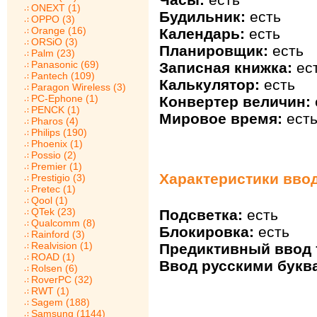
ONEXT (1)
Будильник:
есть
OPPO (3)
Orange (16)
Календарь:
есть
ORSiO (3)
Планировщик:
есть
Palm (23)
Panasonic (69)
Записная книжка:
ес
Pantech (109)
Калькулятор:
есть
Paragon Wireless (3)
PC-Ephone (1)
Конвертер величин:
PENCK (1)
Мировое время:
ест
Pharos (4)
Philips (190)
Phoenix (1)
Possio (2)
Premier (1)
Характеристики ввод
Prestigio (3)
Pretec (1)
Qool (1)
QTek (23)
Подсветка:
есть
Qualcomm (8)
Блокировка:
есть
Rainford (3)
Realvision (1)
Предиктивный ввод т
ROAD (1)
Ввод русскими букв
Rolsen (6)
RoverPC (32)
RWT (1)
Sagem (188)
Samsung (1144)