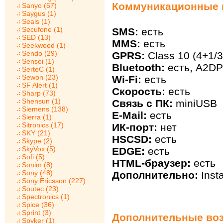
Коммуникационные в
Sanyo (57)
Saygus (1)
Seals (1)
Secufone (1)
SMS:
есть
SED (13)
MMS:
есть
Seekwood (1)
Sendo (29)
GPRS:
Class 10 (4+1/3
Sensei (1)
Bluetooth:
есть, A2DP
SerteC (1)
Sewon (23)
Wi-Fi:
есть
SF Alert (1)
Скорость:
есть
Sharp (73)
Shensun (1)
Связь с ПК:
miniUSB
Siemens (138)
E-Mail:
есть
Sierra (1)
Sitronics (17)
ИК-порт:
нет
SKY (21)
HSCSD:
есть
Skype (2)
SkyVox (5)
EDGE:
есть
Sofi (5)
HTML-браузер:
есть
Sonim (8)
Sony (48)
Дополнительно:
Inst
Sony Ericsson (227)
Soutec (23)
Spectronics (1)
Spice (36)
Sprint (3)
Дополнительные воз
Spyker (1)