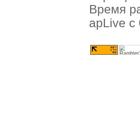
Время ра
apLive c