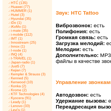
HTC (135)
Huawei (77)
HUMMER (1)
Звук: HTC Tattoo
Hutel (3)
Hyundai (35)
iDo (1)
Виброзвонок:
есть
iKoMo (1)
Полифония:
есть
i-mate (35)
i-mobile (112)
Громкая связь:
есть
IMT (1)
Загрузка мелодий:
ес
Innostream (25)
Innox (1)
Мелодии:
есть
I-node (1)
Дополнительно:
MP3 
INQ (4)
I-TRAVEL (1)
файлы в качестве зво
Japan-radio (1)
Just5 (7)
Kejian (7)
Kempler & Strauss (3)
Kenned (5)
Управление звонками
Kenwood (10)
Konka (2)
Krome (2)
KTF Technologies (4)
Автодозвон:
есть
Kyocera (91)
Удержание вызова:
е
Leady (1)
Lenovo (33)
Переадресация вызо
Levi's (1)