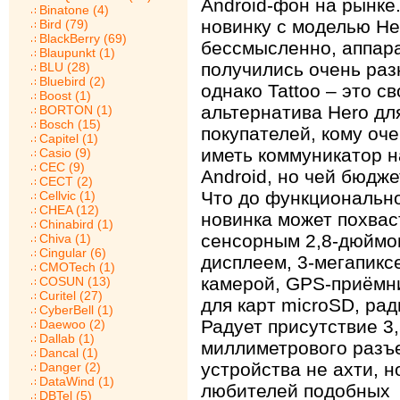
Android-фон на рынке
Binatone (4)
новинку с моделью He
Bird (79)
BlackBerry (69)
бессмысленно, аппар
Blaupunkt (1)
получились очень раз
BLU (28)
Bluebird (2)
однако Tattoo – это с
Boost (1)
альтернатива Hero дл
BORTON (1)
Bosch (15)
покупателей, кому оче
Capitel (1)
иметь коммуникатор н
Casio (9)
CEC (9)
Android, но чей бюдже
CECT (2)
Что до функционально
Cellvic (1)
CHEA (12)
новинка может похвас
Chinabird (1)
сенсорным 2,8-дюйм
Chiva (1)
Cingular (6)
дисплеем, 3-мегапикс
CMOTech (1)
камерой, GPS-приёмн
COSUN (13)
Curitel (27)
для карт microSD, ради
CyberBell (1)
Радует присутствие 3,
Daewoo (2)
Dallab (1)
миллиметрового разъ
Dancal (1)
устройства не ахти, н
Danger (2)
DataWind (1)
любителей подобных
DBTel (5)