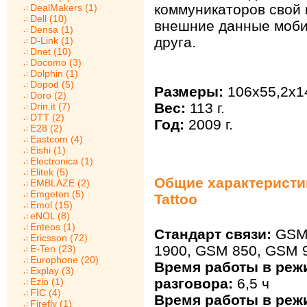
коммуникаторов свой 
DealMakers (1)
Dell (10)
внешние данные моби
Densa (1)
друга.
D-Link (1)
Dnet (10)
Docomo (3)
Dolphin (1)
Dopod (5)
Размеры:
106x55,2x1
Doro (2)
Вес:
113 г.
Drin.it (7)
DTT (2)
Год:
2009 г.
E28 (2)
Eastcom (4)
Eishi (1)
Electronica (1)
Elitek (5)
Общие характеристи
EMBLAZE (2)
Emgeton (5)
Tattoo
Emol (15)
eNOL (8)
Enteos (1)
Стандарт связи:
GSM 
Ericsson (72)
1900, GSM 850, GSM 
E-Ten (23)
Europhone (20)
Время работы в реж
Explay (3)
разговора:
6,5 ч
Ezio (1)
FIC (4)
Время работы в реж
Firefly (1)