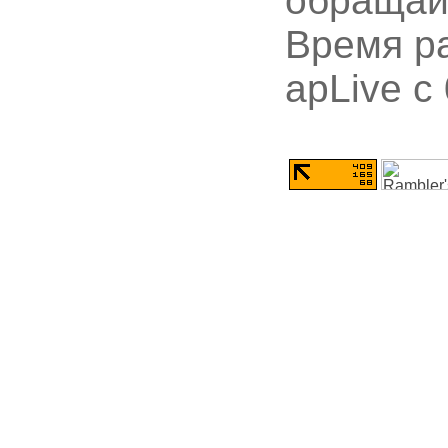
обращай
Время ра
apLive c