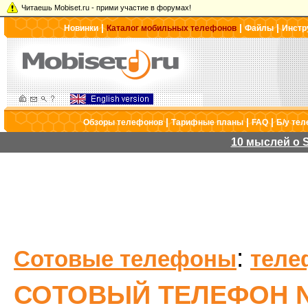
Читаешь Mobiset.ru - прими участие в форумах!
|
|
|
Новинки
Каталог мобильных телефонов
Файлы
Инстр
|
|
|
Обзоры телефонов
Тарифные планы
FAQ
Б/у те
10 мыслей о S
:
Сотовые телефоны
теле
СОТОВЫЙ ТЕЛЕФОН N