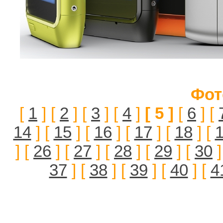
Фот
[
1
] [
2
] [
3
] [
4
]
[ 5 ]
[
6
] [
14
] [
15
] [
16
] [
17
] [
18
] [
] [
26
] [
27
] [
28
] [
29
] [
30
]
37
] [
38
] [
39
] [
40
] [
4