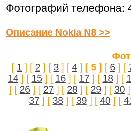
Фотографий телефона: 
Описание Nokia N8 >>
Фот
[
1
] [
2
] [
3
] [
4
]
[ 5 ]
[
6
] [
14
] [
15
] [
16
] [
17
] [
18
] [
] [
26
] [
27
] [
28
] [
29
] [
30
]
37
] [
38
] [
39
] [
40
] [
4