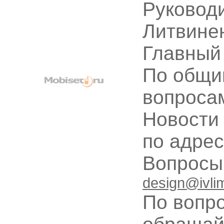
Руководи
Литвине
Главный
По общи
вопроса
Новости
по адре
Вопрос
design@ivli
По вопр